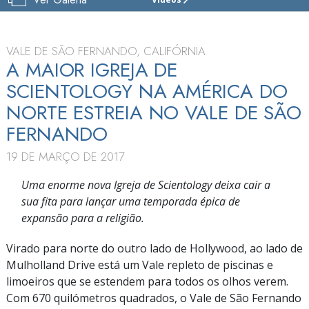
IGREJA
DE
SCIENTOLOGY
DE
VALE DE SÃO FERNANDO, CALIFÓRNIA
VALLEY
A MAIOR IGREJA DE
SCIENTOLOGY NA AMÉRICA DO
VISITE
NORTE ESTREIA NO VALE DE SÃO
INAUGURAÇÃO
FERNANDO
19 DE MARÇO DE 2017
Uma enorme nova Igreja de Scientology deixa cair a
sua fita para lançar uma temporada épica de
expansão para a religião.
Virado para norte do outro lado de Hollywood, ao lado de
Mulholland Drive está um Vale repleto de piscinas e
limoeiros que se estendem para todos os olhos verem.
Com 670 quilómetros quadrados, o Vale de São Fernando