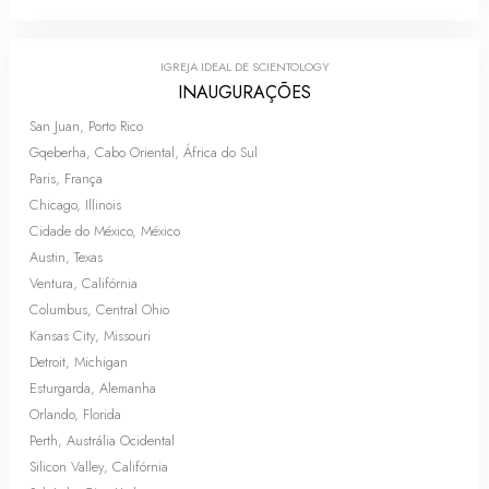
IGREJA IDEAL DE SCIENTOLOGY
INAUGURAÇÕES
San Juan, Porto Rico
Gqeberha, Cabo Oriental, África do Sul
Paris, França
Chicago, Illinois
Cidade do México, México
Austin, Texas
Ventura, Califórnia
Columbus, Central Ohio
Kansas City, Missouri
Detroit, Michigan
Esturgarda, Alemanha
Orlando, Florida
Perth, Austrália Ocidental
Silicon Valley, Califórnia