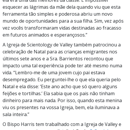
ela era uma das melhores da classe. É impossível
esquecer as lágrimas da mãe dela quando viu que esta
ferramenta tão simples e poderosa abriu um novo
mundo de oportunidades para a sua filha. Sim, vez após
vez vocês transformaram vidas destinadas ao fracasso
em futuros animados e esperançosos.”
A Igreja de Scientology de Valley também patrocinou a
celebração de Natal para as crianças emigrantes nos
últimos sete anos e a Sra. Barrientos recontou que
impacto uma tal experiência pode ter até mesmo numa
vida. “Lembro‑me de uma jovem cujo pai estava
desempregado. Eu perguntei‑lhe o que ela queria pelo
Natal e ela disse: ‘Este ano acho que só quero alguns
feijões e tortilhas.’ Ela sabia que os pais não tinham
dinheiro para mais nada. Por isso, quando esta menina
viu os presentes na vossa Igreja, bem, ela iluminava a
sala inteira.”
O Bispo Harris tem trabalhado com a Igreja de Valley e