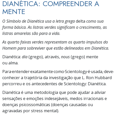
DIANÉTICA: COMPREENDER A
MENTE
O Símbolo de Dianética usa a letra grega
delta
como sua
forma básica. As listras verdes significam o crescimento, as
listras amarelas são para a vida.
As quarto faixas verdes representam os quarto impulsos do
Homem para sobreviver que estão delineados em Dianética.
Dianética:
dia
(grego), através,
nous
(grego) mente
ou alma.
Para·entender·exatamente·como·Scientology·é·usada,·
deve
conhecer a trajetória da investigação que L. Ron Hubbard
percorreu e os antecedentes de Scientology: Dianética.
Dianética é uma metodologia que pode ajudar a aliviar
sensações e emoções indesejáveis, medos irracionais e
doenças psicossomáticas (doenças causadas ou
agravadas por stress mental).