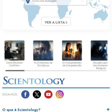
VER A LISTA
Como Resolver
As Dinâmicas da
Os Componentes
Soluções para
Conflitos
Existência
da Compreensão
Um Ambiente
Perigoso
SIGA‑NOS
O que é Scientology?