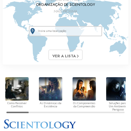
ORGANIZAÇÃO DE SCIENTOLOGY
MAIS PRÓXIMA
VER A LISTA
Como Resolver
As Dinâmicas da
Os Componentes
Soluções para
Conflitos
Existência
da Compreensão
Um Ambiente
Perigoso