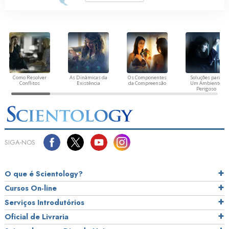
Como Resolver
As Dinâmicas da
Os Componentes
Soluções para
Conflitos
Existência
da Compreensão
Um Ambiente
Perigoso
SIGA‑NOS
O que é Scientology?
Cursos On‑line
Serviços Introdutórios
Oficial de Livraria