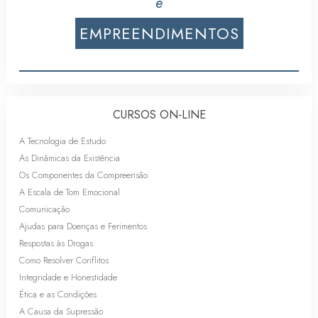
e
EMPREENDIMENTOS
CURSOS ON‑LINE
A Tecnologia de Estudo
As Dinâmicas da Existência
Os Componentes da Compreensão
A Escala de Tom Emocional
Comunicação
Ajudas para Doenças e Ferimentos
Respostas às Drogas
Como Resolver Conflitos
Integridade e Honestidade
Ética e as Condições
A Causa da Supressão