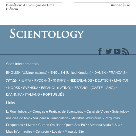
Dianética: A Evolução de Uma
Autoanálise
Ciência
Sites Internacionais
ENGLISH (US/International)
ENGLISH (United Kingdom)
DANSK
FRANÇAIS
עברית
日本語
РУССКИЙ
繁體中文
NEDERLANDS
DEUTSCH
MAGYAR
NORSK
SVENSKA
ESPAÑOL (LATINO)
ESPAÑOL (CASTELLANO)
ΕΛΛΗΝΙΚA
ITALIANO
PORTUGUÊS
Links
L. Ron Hubbard
Crenças e Práticas de Scientology
Canal de Vídeo
Scientology
nos dias de hoje
Voz para a Humanidade
Ministros Voluntários
Perguntas
Frequentes
Livros
Cursos On–line
Quem Sou Eu?
A Nossa Ajuda é Sua
Mais Informações
Contacto
Locais
Mapa do Site