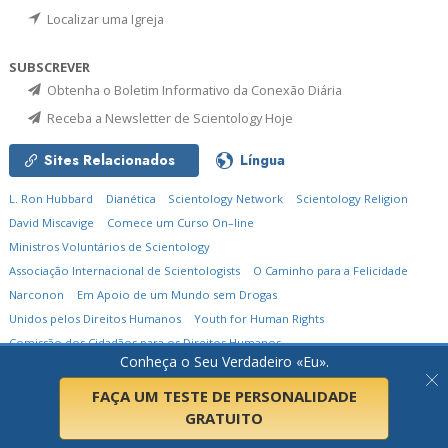
Localizar uma Igreja
SUBSCREVER
Obtenha o Boletim Informativo da Conexão Diária
Receba a Newsletter de Scientology Hoje
Sites Relacionados
Língua
L. Ron Hubbard
Dianética
Scientology Network
Scientology Religion
David Miscavige
Comece um Curso On–line
Ministros Voluntários de Scientology
Associação Internacional de Scientologists
O Caminho para a Felicidade
Narconon
Em Apoio de um Mundo sem Drogas
Unidos pelos Direitos Humanos
Youth for Human Rights
Comissão dos Cidadãos para os Direitos Humanos
Conheça o Seu Verdadeiro «Eu».
© 2026
Igreja de Scientology Internacional.
Todos os Direitos Reservados.
Política de Privacidade
•
Política de Cookies
•
Termos de Utilização
•
Aviso Legal
FAÇA UM TESTE DE PERSONALIDADE
GRATUITO