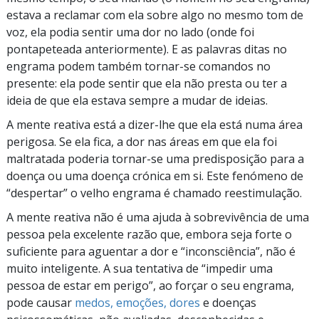
estava a reclamar com ela sobre algo no mesmo tom de
voz, ela podia sentir uma dor no lado (onde foi
pontapeteada anteriormente). E as palavras ditas no
engrama podem também
tornar-se
comandos no
presente: ela pode sentir que ela não presta ou ter a
ideia de que ela estava sempre a mudar de ideias.
A mente reativa está a
dizer-lhe
que ela está numa área
perigosa. Se ela fica, a dor nas áreas em que ela foi
maltratada poderia
tornar-se
uma predisposição para a
doença ou uma doença crónica em si. Este fenómeno de
“despertar”
o velho engrama é chamado reestimulação.
A mente reativa não é uma ajuda à sobrevivência de uma
pessoa pela excelente razão que, embora seja forte o
suficiente para aguentar a dor e
“inconsciência”,
não é
muito inteligente. A sua tentativa de
“impedir
uma
pessoa de estar em
perigo”,
ao forçar o seu engrama,
pode causar
medos, emoções, dores
e doenças