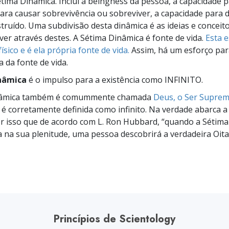
étima Dinâmica. Inclui a beingness da pessoa, a capacidade pa
ara causar sobrevivência ou sobreviver, a capacidade para d
struído. Uma subdivisão desta dinâmica é as ideias e conceito
ver através destes. A Sétima Dinâmica é fonte de vida.
Esta 
ísico e é ela própria fonte de vida.
Assim, há um esforço par
a da fonte de vida.
nâmica
é o impulso para a existência como INFINITO.
inâmica também é comummente chamada
Deus, o Ser Supre
é corretamente definida como infinito. Na verdade abarca a 
or isso que de acordo com L. Ron Hubbard,
“quando
a Sétima
a na sua plenitude, uma pessoa descobrirá a verdadeira Oit
Princípios de Scientology