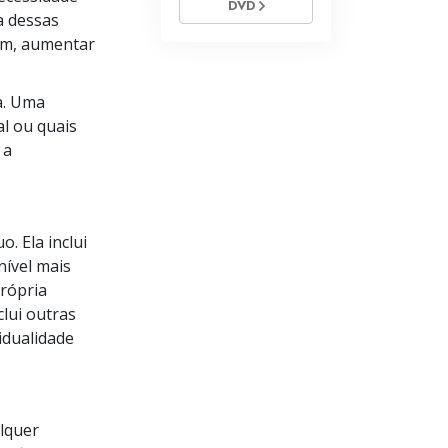
DVD
a dessas
im, aumentar
a. Uma
l ou quais
 a
. Ela inclui
nível mais
própria
clui outras
idualidade
alquer