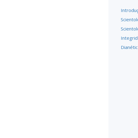
Introdu
Scientol
Sciento
Integri
Dianétic