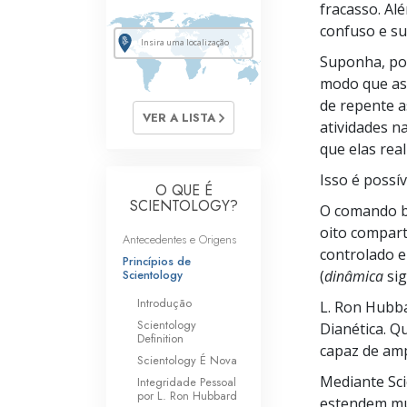
fracasso. Al
confuso e s
Suponha, po
modo que as 
de repente a
VER A LISTA
atividades n
que elas rea
Isso é possí
O QUE É
SCIENTOLOGY?
O comando 
oito compart
Antecedentes e Origens
controlado 
Princípios de
Scientology
(
dinâmica
sig
Introdução
L. Ron Hubba
Scientology
Dianética. Q
Definition
capaz de amp
Scientology É Nova
Mediante Sci
Integridade Pessoal
por L. Ron Hubbard
estendem mui