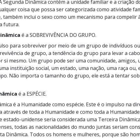
. A Segunda Dinâmica contém a unidade familiar e a criação do
lquer coisa que possa ser categorizada como atividade fami
, também inclui o sexo como um mecanismo para compelir 
a futura.
Dinâmica
é a SOBREVIVÊNCIA DO GRUPO.
ulso para sobreviver por meio de um grupo de indivíduos 
revivência de grupo, a tendência do grupo para levar a cabo
por si mesmo. Um grupo pode ser uma comunidade, amigos,
ma instituição social, um estado, uma nação, uma raça ou,
po. Não importa o tamanho do grupo, ele está a tentar so
inâmica
é a ESPÉCIE.
âmica é a Humanidade como espécie. Este é o impulso na dir
ia através de toda a Humanidade e como toda a Humanidade
de
estado-unidense
seria considerada uma Terceira Dinâmica
enses,
todas as nacionalidades do mundo juntas seriam con
ta Dinâmica. Todos os homens e mulheres, porque são ho