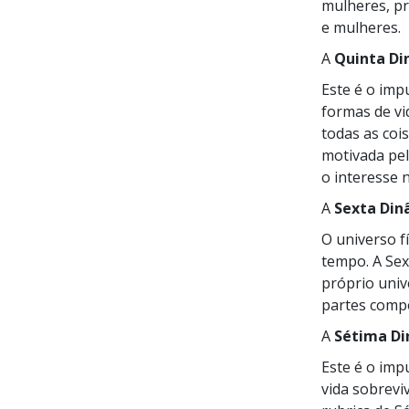
mulheres, p
e mulheres.
A
Quinta Di
Este é o imp
formas de vi
todas as coi
motivada pel
o interesse n
A
Sexta Din
O universo f
tempo. A Sex
próprio univ
partes comp
A
Sétima D
Este é o imp
vida sobreviv