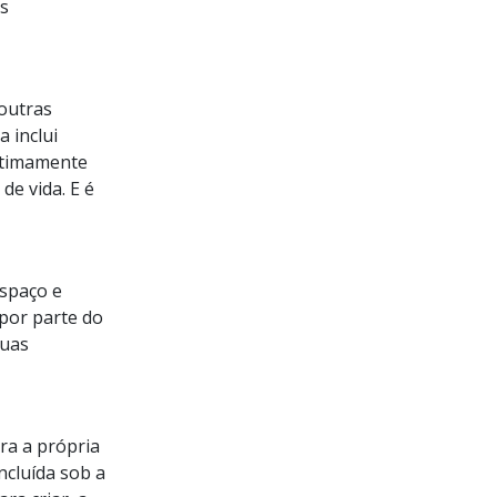
s
 outras
 inclui
intimamente
de vida. E é
espaço e
 por parte do
suas
ra a própria
ncluída sob a