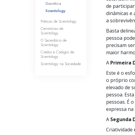
Dianética
de particip
Scientology
dinâmicas e 
a sobrevivên
Práticas de Scientology
Cerimónias de
Basta deline
Scientology
pessoa pode 
O Sacerdócio de
Scientology
precisam ser
Credos e Códigos de
maior harmo
Scientology
A
Primeira 
Scientology na Sociedade
Este é o esf
o próprio co
elevado de s
pessoa. Esta 
pessoas. É o
expressa na 
A
Segunda 
Criatividade