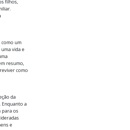
s filhos,
liar.
à
ou como um
 uma vida e
 uma
 em resumo,
breviver como
eção da
. Enquanto a
 para os
sideradas
mens e