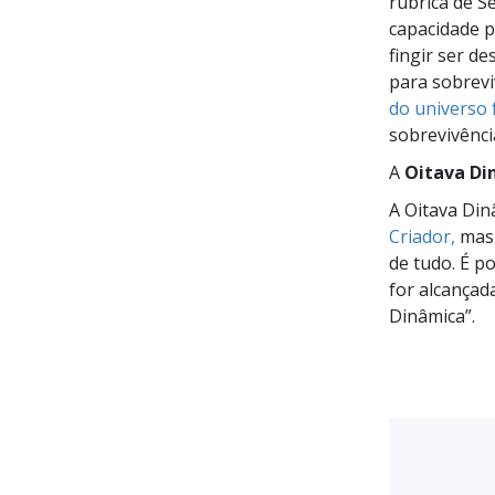
rubrica de S
capacidade p
fingir ser de
para sobrevi
do universo f
sobrevivênci
A
Oitava Di
A Oitava D
Criador,
mas 
de tudo. É p
for alcançad
Dinâmica”.