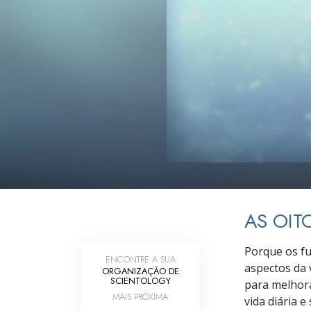
O que é a Grandez
AS OIT
Porque os f
ENCONTRE A SUA
aspectos da 
ORGANIZAÇÃO DE
SCIENTOLOGY
para melhora
MAIS PRÓXIMA
vida diária 