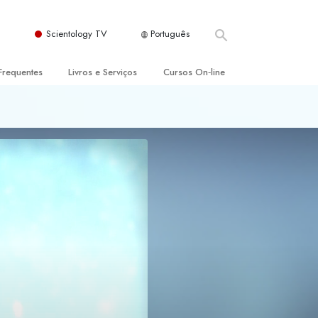
Scientology TV
Português
Frequentes
Livros e Serviços
Cursos On‑line
es e Princípios Básicos
s para Principiantes
Como Resolver Conflitos
a Igreja
olivros
As Dinâmicas da Existência
ção de Scientology
erências Introdutórias
Os Componentes da Compreensão
s Introdutórios
Soluções para Um Ambiente Perigoso
iços Introdutórios
Ajudas para Doenças e Ferimentos
Integridade e Honestidade
Casamento
A Escala de Tom Emocional
ogy