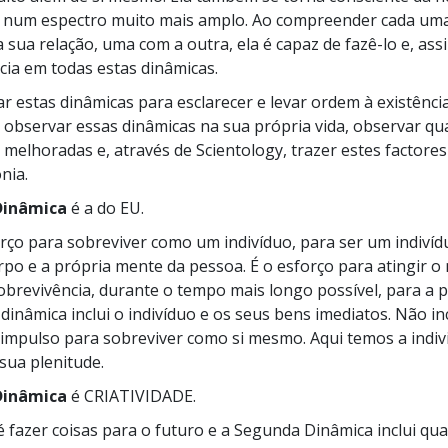
ar num espectro muito mais amplo. Ao compreender cada um
a sua relação, uma com a outra, ela é capaz de
fazê-lo
e, ass
cia em todas estas dinâmicas.
ar estas dinâmicas para esclarecer e levar ordem à existênci
observar essas dinâmicas na sua própria vida, observar qua
 melhoradas e, através de Scientology, trazer estes factores
nia.
Dinâmica
é a do EU.
orço para sobreviver como um indivíduo, para ser um indivíduo
rpo e a própria mente da pessoa. É o esforço para atingir o 
obrevivência, durante o tempo mais longo possível, para a 
dinâmica inclui o indivíduo e os seus bens imediatos. Não in
 impulso para sobreviver como si mesmo. Aqui temos a indiv
sua plenitude.
Dinâmica
é CRIATIVIDADE.
 é fazer coisas para o futuro e a Segunda Dinâmica inclui qu