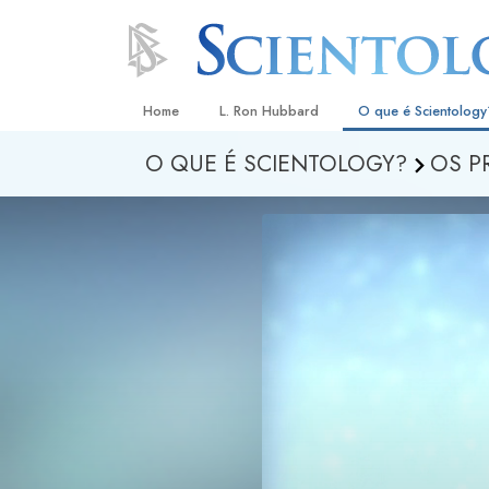
Home
L. Ron Hubbard
O que é Scientology
O QUE É SCIENTOLOGY?
OS P
Crenças e Práticas
Credos e Códigos d
Aquilo que os Scient
sobre Scientology
Conheça um Scientol
Dentro duma Igreja
Os Princípios Básico
Uma Introdução a Di
Amor e Ódio –