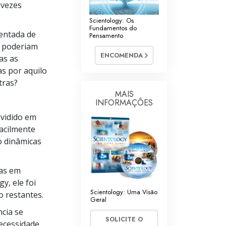
 vezes
Scientology: Os
Fundamentos do
entada de
Pensamento
, poderiam
ENCOMENDA
as as
as por aquilo
tras?
MAIS
INFORMAÇÕES
ividido em
acilmente
o dinâmicas
cas em
y, ele foi
Scientology: Uma Visão
o restantes.
Geral
ncia se
SOLICITE O
ecessidade