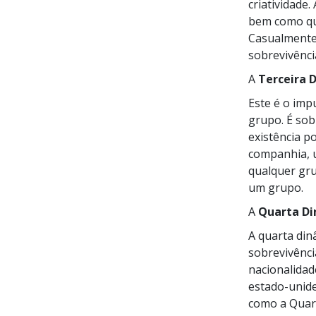
criatividade
bem como qua
Casualmente
sobrevivênci
A
Terceira 
Este é o imp
grupo. É sob
existência 
companhia, u
qualquer gru
um grupo.
A
Quarta D
A quarta din
sobrevivênc
nacionalida
estado-unid
como a Quar