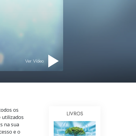
Respostas às Drogas
Crianças
Ferramentas para o Local do Trabalho
Ética e as Condições
A Causa da Supressão
Ver Vídeo
Investigações
Bases da Organização
Fundamentos das Relações Públicas
Metas e Objetivos
todos os
LIVROS
A Tecnologia de Estudo
 utilizados
os na sua
Comunicação
cesso e o