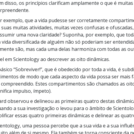
ém disso, os princípios clarificam amplamente o que é muitas
urpreendente.
r exemplo, que a vida pudesse ser corretamente compartim
suas muitas atividades, muitas vezes confusas e ofuscadas
ssumir uma nova claridade? Suponha, por exemplo, que tod
a vida diversificada de alguém não só poderiam ser entendid
lmente são, mas cada uma delas harmoniza com todas as ou
vel em Scientology ao descrever as oito dinâmicas.
básico
“Sobreviver!”,
que é obedecido por toda a vida, é subd
imentos de modo que cada aspecto da vida possa ser mais f
e compreendido. Estes compartimentos são chamados as oit
nifica impulso, ímpeto).
rd observou e delineou as primeiras quatro destas dinâmi
uando a sua investigação o levou para o âmbito de Scientolog
lificar essas quatro primeiras dinâmicas e delinear as quatr
entology, uma pessoa percebe que a sua vida e a sua influê
to além de si mesmo. Ela também se torna consciente da n