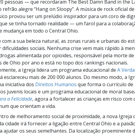
 20 pessoas — que recordaram The Best Damn Band in the 
 refrão alegre “Hang on Sloopy”. A música de rock oficial de
ico provou ser um prelúdio inspirador para um coro de dign
ue se tinha tornado realidade — um farol para a colaboraç
e mudança em todo o Central Ohio.
 com a sua beleza natural, as zonas rurais e urbanas do es
r dificuldades sociais. Nenhuma crise vem mais rápido à men
drogas alimentada por opioides, responsável pela morte de
 de Ohio por ano e está no topo dos rankings nacionais.
mente, a Igreja lidera um programa educacional de
A Verda
á esclareceu mais de 200 000 alunos. Do mesmo modo, a Igr
a iniciativa dos
Direitos Humanos
que forma o currículo de
 juvenis locais e um programa educacional de moral basea
ra a Felicidade
, agora a fortalecer as crianças em risco com 
mum que orientam a vida.
ro de melhoramento social de proximidade, a nova Igreja 
da cidade irá fornecer a ligação entre Central Ohio e a paixã
a ajudar os seus semelhantes. Da localização proeminente d