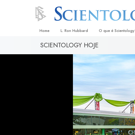
Home
L. Ron Hubbard
O que é Scientology
SCIENTOLOGY HOJE
Crenças e Práticas
Credos e Códigos d
Aquilo que os Scient
sobre Scientology
Conheça um Scientol
Dentro duma Igreja
Os Princípios Básico
Uma Introdução a Di
Amor e Ódio –