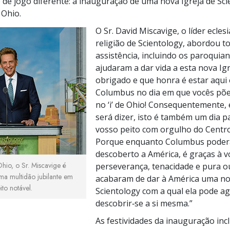
 de jogo diferente: a inauguração de uma nova Igreja de Sc
 Ohio.
O Sr. David Miscavige, o líder eclesi
religião de Scientology, abordou t
assistência, incluindo os paroquia
ajudaram a dar vida a esta nova Igr
obrigado e que honra é estar aqui
Columbus no dia em que vocês põ
no ‘i’ de Ohio! Consequentemente,
será dizer, isto é também um dia p
vosso peito com orgulho do Centr
Porque enquanto Columbus poder
descoberto a América, é graças à 
hio, o Sr. Miscavige é
perseverança, tenacidade e pura o
a multidão jubilante em
acabaram de dar à América uma no
to notável.
Scientology com a qual ela pode a
descobrir‑se a si mesma.”
As festividades da inauguração in