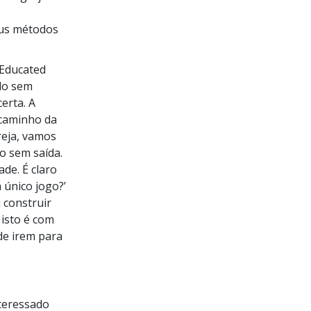
eus métodos
 Educated
do sem
erta. A
 caminho da
reja, vamos
o sem saída.
de. É claro
único jogo?’
 construir
isto é com
 de irem para
nteressado