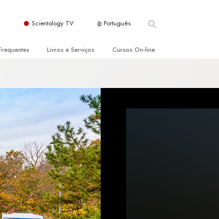
Scientology TV
Português
Frequentes
Livros e Serviços
Cursos On‑line
es e Princípios Básicos
s para Principiantes
Como Resolver Conflitos
a Igreja
olivros
As Dinâmicas da Existência
ção de Scientology
erências Introdutórias
Os Componentes da Compreensão
s Introdutórios
Soluções para Um Ambiente Perigoso
iços Introdutórios
Ajudas para Doenças e Ferimentos
Integridade e Honestidade
Casamento
A Escala de Tom Emocional
ogy