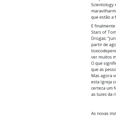
Scientology 
maravilharm
que estão a 
E finalmente
Stars of To
Drogas: “Jun
partir de a
toxicodepend
ver muitos m
O que signif
que as pesso
Mas agora vo
esta Igreja 
certeza um fe
as luzes da r
As novas ins