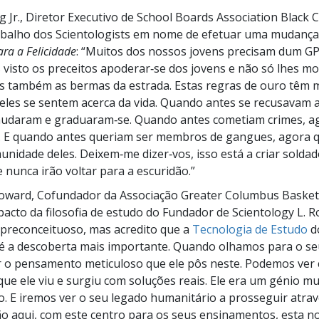
g Jr., Diretor Executivo de School Boards Association Black 
abalho dos Scientologists em nome de efetuar uma mudança
ra a Felicidade
: “Muitos dos nossos jovens precisam dum GP
s visto os preceitos apoderar‑se dos jovens e não só lhes m
s também as bermas da estrada. Estas regras de ouro têm
les se sentem acerca da vida. Quando antes se recusavam a 
mudaram e graduaram‑se. Quando antes cometiam crimes, a
. E quando antes queriam ser membros de gangues, agora 
unidade deles. Deixem‑me dizer‑vos, isso está a criar solda
nunca irão voltar para a escuridão.”
Howard, Cofundador da Associação Greater Columbus Basket
pacto da filosofia de estudo do Fundador de Scientology L. 
 preconceituoso, mas acredito que a
Tecnologia de Estudo
d
é a descoberta mais importante. Quando olhamos para o se
 o pensamento meticuloso que ele pôs neste. Podemos ver
ue ele viu e surgiu com soluções reais. Ele era um génio mu
. E iremos ver o seu legado humanitário a prosseguir atra
o aqui, com este centro para os seus ensinamentos, esta no