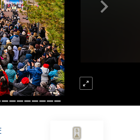
Respostas às Drogas
Crianças
Ferramentas para o Local do Trabalho
Ética e as Condições
A Causa da Supressão
Investigações
Bases da Organização
Fundamentos das Relações Públicas
Metas e Objetivos
A Tecnologia de Estudo
E
Comunicação