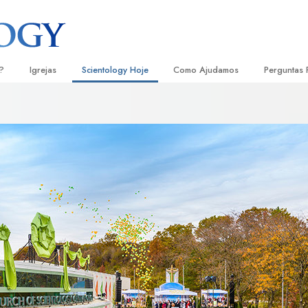
?
Igrejas
Scientology Hoje
Como Ajudamos
Perguntas 
Localizar uma Igreja
Inaugurações
O Caminho para a Felicidade
Antecedent
Livro
e Scientology
Igrejas Ideais de Scientology
Eventos de Scientology
Escolástica Aplicada
Dentro dum
Audi
ologists Dizem
Organizações Avançadas
David Miscavige — Líder Eclesiástico
Criminon
A Organiza
Conf
de Scientology
Base em Terra de Flag
Narconon
Filme
ogist
Freewinds
A Verdade sobre as Drogas
Serv
A levar Scientology ao Mundo
Unidos para os Direitos Humanos
s de Scientology
Comissão dos Cidadãos para os
anética
Direitos Humanos
Ministros Voluntários de Scientol