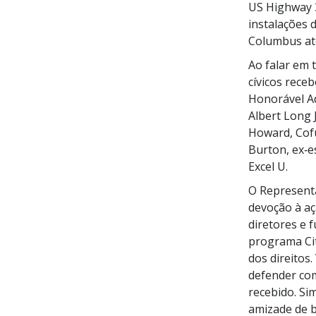
US Highway 3
instalações 
Columbus até
Ao falar em 
cívicos rece
Honorável Ad
Albert Long 
Howard,
Cof
Burton, ex‑
Excel U.
O Representa
devoção à aç
diretores e 
programa Cit
dos direitos
defender com
recebido. Si
amizade de b