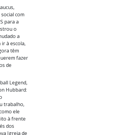
Caucus,
 social com
S para a
ostrou o
 mudado a
ir à escola,
gora têm
querem fazer
dos de
ball Legend,
Ron Hubbard:
o
u trabalho,
 como ele
ito à frente
vés dos
va Igreja de