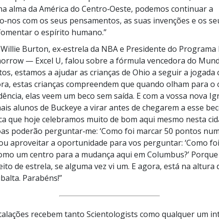
na alma da América do Centro‑Oeste, podemos continuar a
o‑nos com os seus pensamentos, as suas invenções e os s
fomentar o espírito humano.”
 Willie Burton, ex‑estrela da NBA e Presidente do Programa
morrow — Excel U, falou sobre a fórmula vencedora do Mun
tos, estamos a ajudar as crianças de Ohio a seguir a jogada c
gora, estas crianças compreendem que quando olham para o
ência, elas veem um beco sem saída. E com a vossa nova Ig
ais alunos de Buckeye a virar antes de chegarem a esse bec
ica que hoje celebramos muito de bom aqui mesmo nesta cida
as poderão perguntar‑me: ‘Como foi marcar 50 pontos num 
u aproveitar a oportunidade para vos perguntar: ‘Como foi
como um centro para a mudança aqui em Columbus?’ Porque 
ito de estrela, se alguma vez vi um. E agora, está na altura
ibalta. Parabéns!”
talações recebem tanto Scientologists como qualquer um i