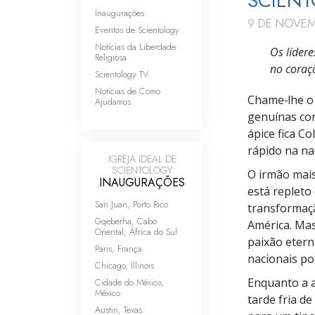
SCIEN
Inaugurações
9 DE NOVEM
Eventos de Scientology
Notícias da Liberdade
Os líder
Religiosa
no coraç
Scientology TV
Notícias de Como
Chame‑lhe o 
Ajudamos
genuínas com
ápice fica C
rápido na na
IGREJA IDEAL DE
SCIENTOLOGY
O irmão mais
INAUGURAÇÕES
está repleto
San Juan, Porto Rico
transformaç
Gqeberha, Cabo
América. Mas
Oriental, África do Sul
paixão eter
Paris, França
nacionais po
Chicago, Illinois
Enquanto a 
Cidade do México,
México
tarde fria d
Austin, Texas