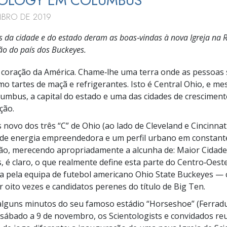
TOLOGY EM COLUMBUS
BRO DE 2019
es da cidade e do estado deram as boas‑vindas à nova Igreja na 
ão do país dos Buckeyes.
coração da América. Chame‑lhe uma terra onde as pessoas 
o tartes de maçã e refrigerantes. Isto é Central Ohio, e m
olumbus, a capital do estado e uma das cidades de crescimen
ção.
 novo dos três “C” de Ohio (ao lado de Cleveland e Cincinna
 de energia empreendedora e um perfil urbano em constant
ão, merecendo apropriadamente a alcunha de: Maior Cidad
, é claro, o que realmente define esta parte do Centro‑Oeste
na pela equipa de futebol americano Ohio State Buckeyes 
r oito vezes e candidatos perenes do título de Big Ten.
alguns minutos do seu famoso estádio “Horseshoe” (Ferrad
e sábado a 9 de novembro, os Scientologists e convidados r