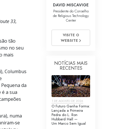
DAVID MISCAVIGE
Presidente do Conselho
de Religious Technology
Center
Route 33,
VISITE O
WEBSITE
são tão
esmo no seu
to mais
NOTÍCIAS MAIS
RECENTES
ti), Columbus
e
e Pequena da
 é a sua
— campeões
1 DE AGOSTO DE 2026
O Futuro Ganha Forma:
Lançada a Primeira
Pedra do L. Ron
ura), numa
Hubbard Hall —
euniram‑se
Um Marco Sem Igual