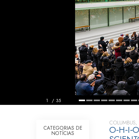
O que é a Grandez
1
/
35
COLUMBUS, 
O‑H‑I‑
CATEGORIAS DE
NOTÍCIAS