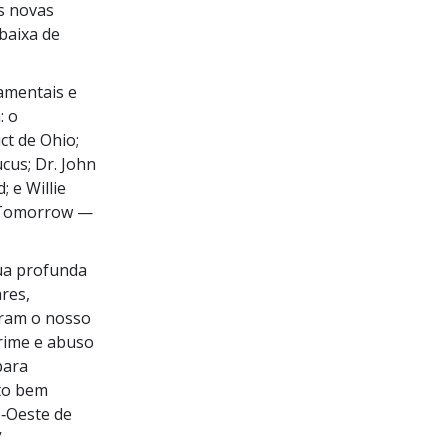
s novas
baixa de
amentais e
: o
ct de Ohio;
cus; Dr. John
 e Willie
f Tomorrow —
sua profunda
res,
eram o nosso
rime e abuso
para
ito bem
o‑Oeste de
”