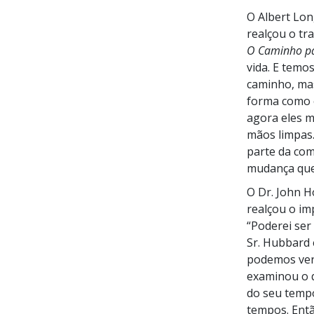
O Albert Lon
realçou o tr
O Caminho pa
vida. E temo
caminho, ma
forma como e
agora eles 
mãos limpas
parte da com
mudança que 
O Dr. John 
realçou o im
“Poderei ser
Sr. Hubbard 
podemos ver
examinou o q
do seu tempo
tempos. Entã