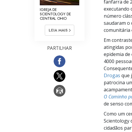
fanfarra de
executando o
IGREJA DE
SCIENTOLOGY DE
número cláss
CENTRAL OHIO
saudaram o q
comunitária 
LEIA MAIS
Em contraste
atingidas po
PARTILHAR
epidemia de 
4000 pessoas
Consequente
Drogas
que j
patrocina um
acampamentos
O Caminho pa
de senso co
Como um cent
Scientology 
cidadãos par