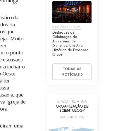
ientology
ástico da
odos na
9 DE MAIO DE 2026
nos que
Destaques da
Celebração do
eja: “Muito
Aniversário de
 em
Dianetics: Um Ano
Histórico de Expansão
em o ponto
Global
 e escusado
ara inchar o
TODAS AS
o‑Oeste.
NOTÍCIAS
á ter
vossa
usadia, que
va Igreja de
ENCONTRE A SUA
ORGANIZAÇÃO DE
gora
SCIENTOLOGY
MAIS PRÓXIMA
cluíram uma