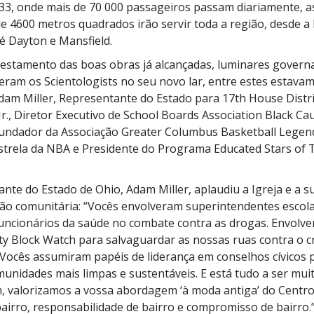
3, onde mais de 70 000 passageiros passam diariamente, a
de 4600 metros quadrados irão servir toda a região, desde a 
 Dayton e Mansfield.
testamento das boas obras já alcançadas, luminares govern
beram os Scientologists no seu novo lar, entre estes estavam
am Miller, Representante do Estado para 17th House Distri
Jr., Diretor Executivo de School Boards Association Black Cau
undador
da Associação Greater Columbus Basketball Legend;
estrela da NBA e Presidente do Programa Educated Stars o
nte do Estado de Ohio, Adam Miller, aplaudiu a Igreja e a 
ão comunitária: “Vocês envolveram superintendentes escola
funcionários da saúde no combate contra as drogas. Envolv
y Block Watch para salvaguardar as nossas ruas contra o c
. Vocês assumiram papéis de liderança em conselhos cívicos 
unidades mais limpas e sustentáveis. E está tudo a ser mu
m, valorizamos a vossa abordagem ‘à moda antiga’ do Centr
airro, responsabilidade de bairro e compromisso de bairro.