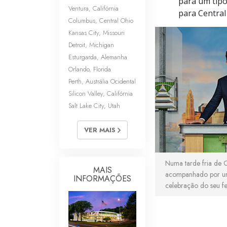
para um tipo
Ventura, Califórnia
para Central
Columbus, Central Ohio
Kansas City, Missouri
Detroit, Michigan
Esturgarda, Alemanha
Orlando, Florida
Perth, Austrália Ocidental
Silicon Valley, Califórnia
Salt Lake City, Utah
VER MAIS
Numa tarde fria de O
MAIS
acompanhado por um
INFORMAÇÕES
celebração do seu fei