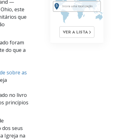
Land —
 Ohio, este
itários que
ão
VER A LISTA
tado foram
te do que a
de sobre as
eja
do no livro
os princípios
de
o dos seus
a Igreja na