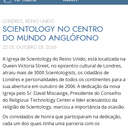
IGREJA
DE
SCIENTOLOGY
DE
LONDRES, REINO UNIDO
LONDRES
SCIENTOLOGY NO CENTRO
DO MUNDO ANGLÓFONO
VISITE
INAUGURAÇÃO
22 DE OUTUBRO DE 2006
A Igreja de Scientology do Reino Unido, está localizada na
Queen Victoria Street, no epicentro cultural de Londres,
atraiu mais de 3000 Scientologists, os cidadãos de
Londres e personalidades de todos os continentes para a
sua abertura em outubro de 2006. A dedicação da nova
Igreja pelo Sr. David Miscavige, Presidente do Conselho
do Religious Technology Center e líder eclesiástico da
religião de Scientology, marcou a importância da ocasião.
Os convidados de honra que participaram na dedicação,
cada um dos quais tinha uma parceria com os