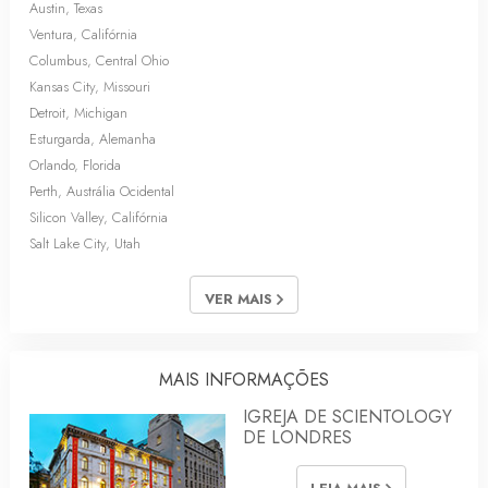
Austin, Texas
Ventura, Califórnia
Columbus, Central Ohio
Kansas City, Missouri
Detroit, Michigan
Esturgarda, Alemanha
Orlando, Florida
Perth, Austrália Ocidental
Silicon Valley, Califórnia
Salt Lake City, Utah
VER MAIS
MAIS INFORMAÇÕES
IGREJA DE SCIENTOLOGY
DE LONDRES