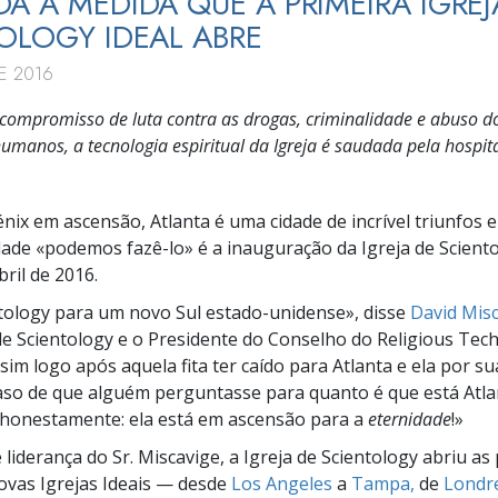
A À MEDIDA QUE A PRIMEIRA IGREJ
OLOGY IDEAL ABRE
E 2016
ompromisso de luta contra as drogas, criminalidade e abuso d
humanos, a tecnologia espiritual da Igreja é saudada pela hospit
ix em ascensão, Atlanta é uma cidade de incrível triunfos e
dade «podemos fazê-lo» é a inauguração da Igreja de Sciento
bril de 2016.
ntology para um novo Sul estado-unidense», disse
David Misc
 de Scientology e o Presidente do Conselho do Religious Tec
sim logo após aquela fita ter caído para Atlanta e ela por su
aso de que alguém perguntasse para quanto é que está Atlan
 honestamente: ela está em ascensão para a
eternidade
!»
e liderança do
Sr. Miscavige
, a Igreja de Scientology abriu as
ovas
Igrejas Ideais — desde
Los Angeles
a
Tampa,
de
Londr