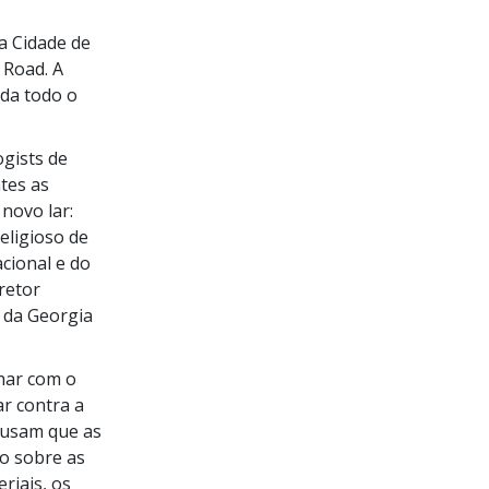
na Cidade de
 Road. A
úda todo o
ogists
de
tes as
novo lar:
religioso
de
cional e do
retor
 da Georgia
har com o
r contra a
ausam que as
ão sobre as
riais, os