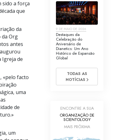
 sido a força
 década que
riação da
9 DE MAIO DE 2026
Destaques da
o da Org
Celebração do
os antes
Aniversário de
Dianetics: Um Ano
inaugurou
Histórico de Expansão
Global
 Igreja de
TODAS AS
, «pelo facto
NOTÍCIAS
piração
mágica, uma
 as
idade de
ENCONTRE A SUA
turo.»
ORGANIZAÇÃO DE
SCIENTOLOGY
MAIS PRÓXIMA
gia, um