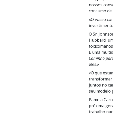
nossos cons
consumo de 
«O vosso con
investimento
O
Sr. Johnso
Hubbard
,
um
toxicómanos,
É uma multi
Caminho para
eles.»
«O que estam
transformar
juntos no ca
seu modelo p
Pamela Car
próxima gera
trabalho par