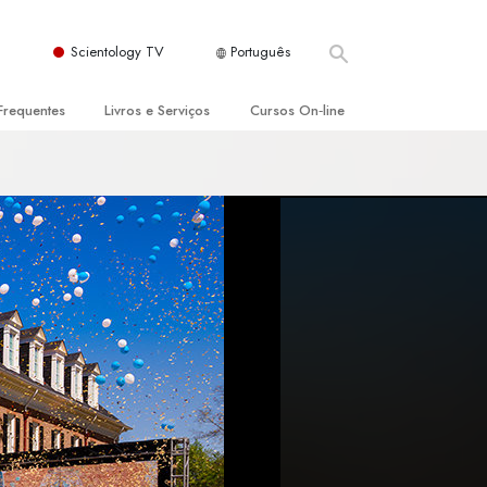
Scientology TV
Português
Frequentes
Livros e Serviços
Cursos On‑line
es e Princípios Básicos
s para Principiantes
Como Resolver Conflitos
a Igreja
olivros
As Dinâmicas da Existência
ção de Scientology
erências Introdutórias
Os Componentes da Compreensão
s Introdutórios
Soluções para Um Ambiente Perigoso
iços Introdutórios
Ajudas para Doenças e Ferimentos
Integridade e Honestidade
Casamento
A Escala de Tom Emocional
ogy