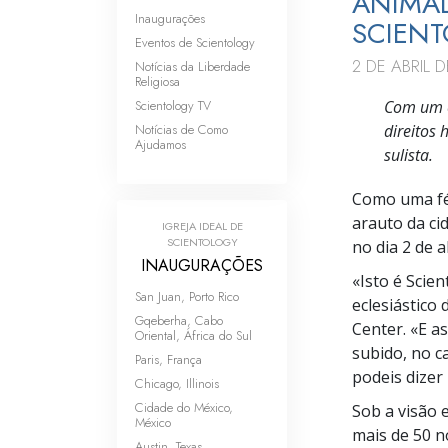
ANIMAD
Inaugurações
SCIENT
Eventos de Scientology
2 DE ABRIL D
Notícias da Liberdade
Religiosa
Scientology TV
Com um c
Notícias de Como
direitos 
Ajudamos
sulista.
Como uma fén
arauto da ci
IGREJA IDEAL DE
SCIENTOLOGY
no dia 2 de a
INAUGURAÇÕES
«Isto é Scie
San Juan, Porto Rico
eclesiástico
Gqeberha, Cabo
Center. «E as
Oriental, África do Sul
subido, no c
Paris, França
podeis dizer
Chicago, Illinois
Cidade do México,
Sob a visão 
México
mais de
50 n
Austin, Texas