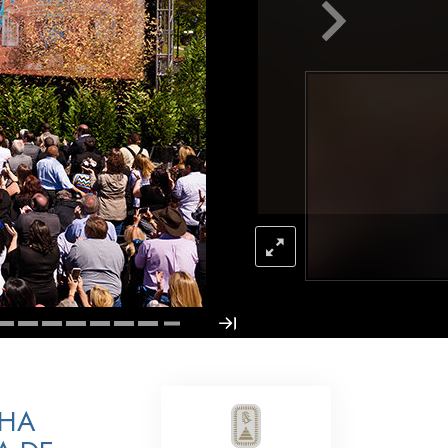
Respostas às Drogas
Crianças
Ferramentas para o Local do Trabalho
Ética e as Condições
A Causa da Supressão
Investigações
Bases da Organização
Fundamentos das Relações Públicas
Metas e Objetivos
A Tecnologia de Estudo
LHA
Comunicação