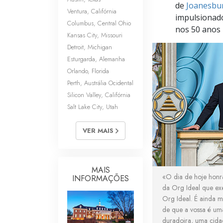
de
Joanesbu
Ventura, Califórnia
impulsionado
Columbus, Central Ohio
nos
50 anos
Kansas City, Missouri
Detroit, Michigan
Esturgarda, Alemanha
Orlando, Florida
Perth, Austrália Ocidental
Silicon Valley, Califórnia
Salt Lake City, Utah
VER MAIS
MAIS
«O dia de hoje honr
INFORMAÇÕES
da Org Ideal que exe
Org Ideal. É ainda ma
de que a vossa é um
duradoira, uma cida