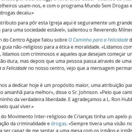
elheiros usam-nos, e com o programa Mundo Sem Drogas e
drogas decaiu.»
tributo para pôr esta Igreja aqui é seguramente um grand
 para uma sociedade estável», salientou o Reverendo Milner
n
do Centro Agape falou sobre
O Caminho para a Felicidade
d
 guia não-religioso para a ética e moralidade. «Lidamos co
 lidamos com criminosos e aqueles que desejam começar um
dão dura, mas depois que uma pessoa passa através de uma
 a Felicidade
no nosso centro, vejo que a mensagem perma
os a dedicar hoje é um propósito maior, uma atribuição pa
 o amanhã para melhor», disse o
Sr. Johnson.
«Pelo que cam
minho da verdadeira liberdade. E agradeçamos a
L. Ron
Hubb
elo qual viver.»
n do Movimento
Inter-religioso
de Crianças tinha um apelo p
ção da criminalidade e
drogas
. «Sempre tivera uma visão n
a ser capaz de me sentar a uma mesa com os irmãos e irmã