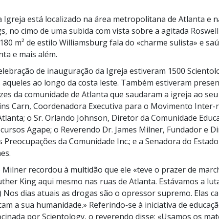
a Igreja está localizado na área metropolitana de Atlanta e 
s, no cimo de uma subida com vista sobre a agitada Roswell
180 m²
de estilo Williamsburg fala do «charme sulista» e sa
nta e mais além.
celebração de inauguração da Igreja estiveram
1500 Scientol
s aqueles ao longo da costa leste. Também estiveram presen
ozes da comunidade de Atlanta que saudaram a igreja ao seu 
ins Carn, Coordenadora Executiva para o Movimento
Inter-
Atlanta; o
Sr. Orlando
Johnson, Diretor da Comunidade Educa
ecursos Agape; o Reverendo
Dr. James
Milner, Fundador e Di
s Preocupações da Comunidade Inc.; e a Senadora do Estado
es.
Milner recordou à multidão que ele «teve o prazer de marc
ther King aqui mesmo nas ruas de Atlanta. Estávamos a luta
) Nos dias atuais as drogas são o opressor supremo. Elas c
am a sua humanidade.» Referindo-se à iniciativa de educaç
cinada por Scientology, o reverendo disse: «Usamos os mate