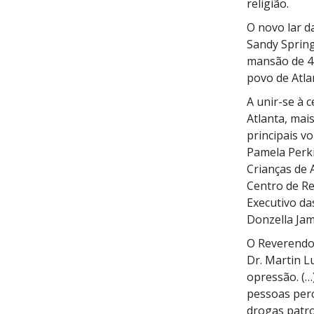
religião.
O novo lar d
Sandy Spring
mansão de
4
povo de Atla
A unir-se à 
Atlanta, mai
principais v
Pamela Perk
Crianças de 
Centro de R
Executivo da
Donzella Jam
O Reverendo 
Dr. Martin
Lu
opressão. (…
pessoas perc
drogas patro