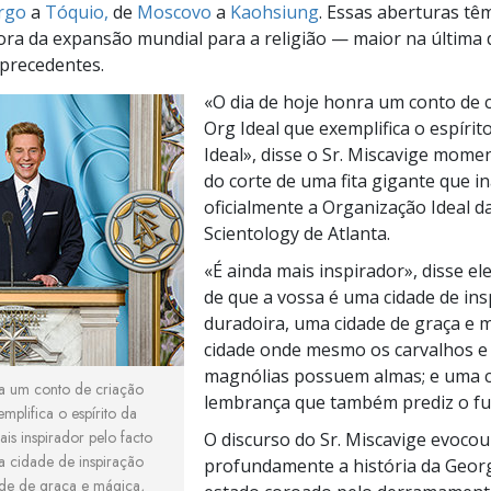
rgo
a
Tóquio,
de
Moscovo
a
Kaohsiung
. Essas aberturas têm
ra da expansão mundial para a religião — maior na última
precedentes.
«O dia de hoje honra um conto de c
Org Ideal que exemplifica o espírit
Ideal», disse o
Sr. Miscavige
moment
do corte de uma fita gigante que 
oficialmente a Organização Ideal da
Scientology de Atlanta.
«É ainda mais inspirador», disse ele
de que a vossa é uma cidade de ins
duradoira, uma cidade de graça e 
cidade onde mesmo os carvalhos e
magnólias possuem almas; e uma c
a um conto de criação
lembrança que também prediz o fu
mplifica o espírito da
is inspirador pelo facto
O discurso do
Sr. Miscavige
evocou
a cidade de inspiração
profundamente a história da Geor
de de graça e mágica,