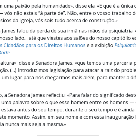
 uma paixão pela humanidade», disse ela. «E que é a única 
— vós não estais “à parte de”. Não, entre o vosso trabalho d
sicos da Igreja, vós sois tudo acerca de construção.»
 James falou da perda de sua irmã nas mãos da psiquiatria.
osso lado… até que viestes aos salões do nosso capitólio e
s Cidadãos para os Direitos Humanos
e a exibição
Psiquiatr
Morte
.
altura», disse a Senadora James, «que temos uma parceria p
ção. (…) Introduzimos legislação para atacar a raiz do probl
é um lugar para nós chegarmos mais além, para manter a di
 a Senadora James reflectiu: «Para falar do significado dest
er uma palavra sobre o que esse homem entre os homens —
 estava antes do seu tempo, durante o seu tempo e é ainda
ste momento. Assim, em seu nome e com esta inauguração h
ia nunca mais seja a mesma.»