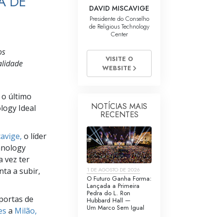
A DE
DAVID MISCAVIGE
Presidente do Conselho
de Religious Technology
Center
os
VISITE O
alidade
WEBSITE
 o último
NOTÍCIAS MAIS
logy Ideal
RECENTES
avige,
o líder
hnology
a vez ter
1 DE AGOSTO DE 2026
ta a subir,
O Futuro Ganha Forma:
Lançada a Primeira
Pedra do L. Ron
 portas de
Hubbard Hall —
Um Marco Sem Igual
es
a
Milão,