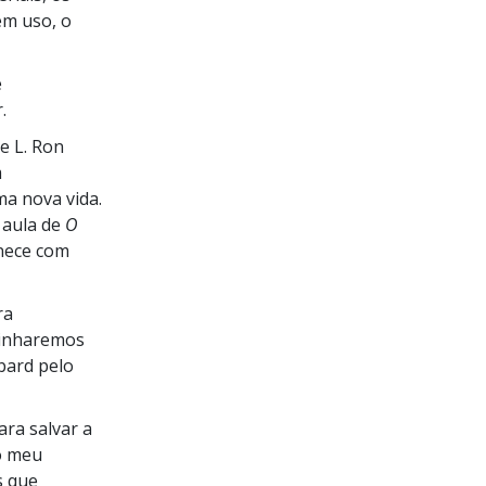
m uso, o
e
.
e L. Ron
m
a nova vida.
 aula de
O
nece com
ra
inharemos
ard pelo
ara salvar a
o meu
s que