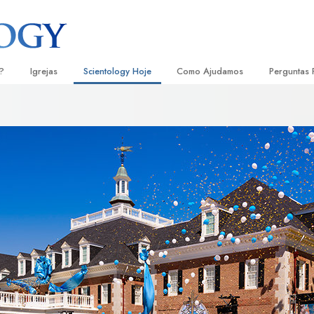
?
Igrejas
Scientology Hoje
Como Ajudamos
Perguntas 
Localizar uma Igreja
Inaugurações
O Caminho para a Felicidade
Antecedent
Livro
e Scientology
Igrejas Ideais de Scientology
Eventos de Scientology
Escolástica Aplicada
Dentro dum
Audi
ologists Dizem
Organizações Avançadas
David Miscavige — Líder Eclesiástico
Criminon
A Organiza
Conf
de Scientology
Base em Terra de Flag
Narconon
Filme
ogist
Freewinds
A Verdade sobre as Drogas
Serv
A levar Scientology ao Mundo
Unidos para os Direitos Humanos
s de Scientology
Comissão dos Cidadãos para os
anética
Direitos Humanos
Ministros Voluntários de Scientol