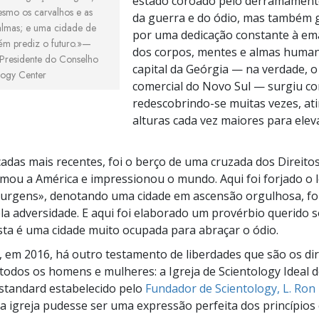
estado coroado pelo derramament
smo os carvalhos e as
da guerra e do ódio, mas também g
almas; e uma cidade de
por uma dedicação constante à em
m prediz o futuro.»—
dos corpos, mentes e almas humano
Presidente do Conselho
capital da Geórgia — na verdade, o
logy Center
comercial do Novo Sul — surgiu co
redescobrindo-se muitas vezes, at
alturas cada vez maiores para elev
cadas mais recentes, foi o berço de uma cruzada dos Direi
mou a América e impressionou o mundo. Aqui foi forjado o 
surgens», denotando uma cidade em ascensão orgulhosa, fort
la adversidade. E aqui foi elaborado um provérbio querido 
Esta é uma cidade muito ocupada para abraçar o ódio.
, em 2016, há outro testamento de liberdades que são os dir
todos os homens e mulheres: a Igreja de Scientology Ideal d
o standard estabelecido pelo
Fundador de Scientology,
L. Ron
a igreja pudesse ser uma expressão perfeita dos princípios 