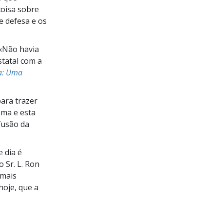
coisa sobre
e defesa e os
 «Não havia
statal com a
ia: Uma
ara trazer
ema e esta
fusão da
e dia é
 o
Sr. L. Ron
 mais
oje, que a