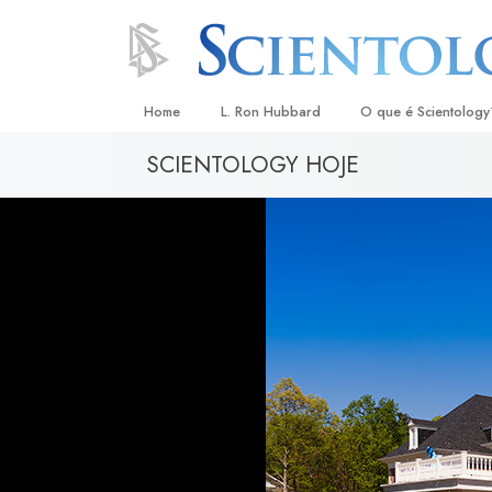
Home
L. Ron Hubbard
O que é Scientology
SCIENTOLOGY HOJE
Crenças e Práticas
Credos e Códigos d
Aquilo que os Scient
sobre Scientology
Conheça um Scientol
Dentro duma Igreja
Os Princípios Básico
Uma Introdução a Di
Amor e Ódio –