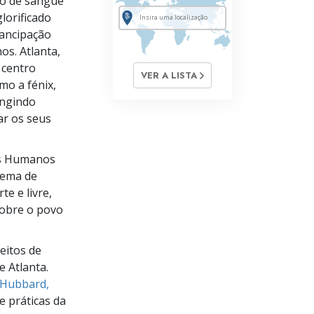
o de sangue
lorificado
ancipação
s. Atlanta,
 centro
VER A LISTA
mo a fénix,
ingindo
ar os seus
tos Humanos
lema de
e e livre,
sobre o povo
eitos de
e Atlanta.
Hubbard,
e práticas da