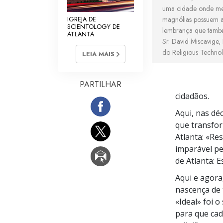
uma cidade onde me
IGREJA DE
magnólias possuem 
SCIENTOLOGY DE
lembrança que també
ATLANTA
Sr. David
Miscavige, 
do Religious Techno
LEIA MAIS
PARTILHAR
cidadãos.
Aqui, nas dé
que transfor
Atlanta: «Re
imparável pe
de Atlanta: 
Aqui e agora
nascença de 
«Ideal» foi 
para que cad