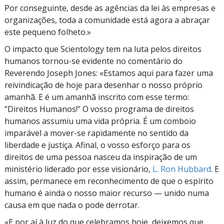
Por conseguinte, desde as agências da lei às empresas e
organizações, toda a comunidade está agora a abraçar
este pequeno folheto.»
O impacto que Scientology tem na luta pelos direitos
humanos
tornou-se
evidente no comentário do
Reverendo Joseph Jones: «Estamos aqui para fazer uma
reivindicação de hoje para desenhar o nosso próprio
amanhã. E é um amanhã inscrito com esse termo:
“Direitos Humanos!” O vosso programa de direitos
humanos assumiu uma vida própria. É um comboio
imparável a
mover-se
rapidamente no sentido da
liberdade e justiça. Afinal, o vosso esforço para os
direitos de uma pessoa nasceu da inspiração de um
ministério liderado por esse visionário,
L. Ron
Hubbard
. E
assim, permanece em reconhecimento de que o espírito
humano é ainda o nosso maior recurso — unido numa
causa em que nada o pode derrotar.
«E por aí à luz do que celebramos hoje, deixemos que