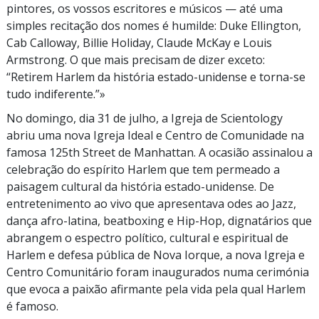
pintores, os vossos escritores e músicos — até uma
simples recitação dos nomes é humilde: Duke Ellington,
Cab Calloway, Billie Holiday, Claude McKay e Louis
Armstrong. O que mais precisam de dizer exceto:
“Retirem Harlem da história
estado-unidense
e
torna-se
tudo indiferente.”»
No domingo, dia
31 de julho,
a Igreja de Scientology
abriu uma nova Igreja Ideal e Centro de Comunidade na
famosa
125th Street
de Manhattan. A ocasião assinalou a
celebração do espírito Harlem que tem permeado a
paisagem cultural da história
estado-unidense.
De
entretenimento ao vivo que apresentava odes ao Jazz,
dança
afro-latina
, beatboxing e
Hip-Hop,
dignatários que
abrangem o espectro político, cultural e espiritual de
Harlem e defesa pública de Nova Iorque, a nova Igreja e
Centro Comunitário foram inaugurados numa cerimónia
que evoca a paixão afirmante pela vida pela qual Harlem
é famoso.