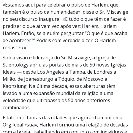
«Estamos aqui para celebrar o pulso de Harlem, que
também é o pulso da humanidade», disse o
Sr. Miscavige
no seu discurso inaugural. «E tudo o que têm de fazer é
predizer o que aí vem vez após vez: Harlem. Harlem.
Harlem. Então, se alguém perguntar “O que é que acaba
de acontecer?” Podeis com verdade dizer: O Harlem
renasceu.»
Sob a visão e liderança do
Sr. Miscavige
, a Igreja de
Scientology abriu as portas de mais de
50 novas
Igrejas
Ideais — desde Los Angeles a Tampa, de Londres a
Milão, de Joanesburgo a Tóquio, de Moscovo a
Kaohsiung. Na última década, essas aberturas têm
levado a uma expansão mundial da religião a uma
velocidade que ultrapassa os
50 anos
anteriores
combinados.
E tal como tantas das cidades que agora chamam uma
Org Ideal «sua», Harlem formou uma relação de décadas
com a Igreja, trabalhando em conjunto com indivíduos e