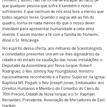
que qualquer pessoa que sofre é também o nosso
sofrimento. E que nenhum de nós está livre a menos que
todos sejamos livres. Quando o segue até ao fim do
quadro,
torna-se
nada menos do que o nosso dever
inviolável para apresentar humanidade a cada alma
vivente. E assim manter a fé com a família do homem»,
disse o
Sr. Miscavige.
No espírito dessa oferta, aos milhares de Scientologists
e convidados presentes
uniram-se-lhes
dignatários da
cidade e do estado na saudação das novas instalações: o
Deputado da Assembleia por Nova Iorque, Robert
Rodriguez; o
Rev. Johnny
Ray Youngblood, ministro
nacionalmente reconhecido e o Pastor Superior na Igreja
Baptista
Mt. Pisgah
; o
Rev. Joseph
Jonas, Embaixador dos
Direitos Humanos e Membro do Conselho do Clero do
70th Precint,
Cidade de Nova Iorque; e o
Sr. Raphael
Benavides, Presidente, Associação de Mercadores de East
Harlem.