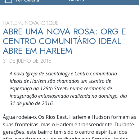
IGREJA
DE
SCIENTOLOGY
DE
HARLEM, NOVA IORQUE
HARLEM
ABRE UMA NOVA ROSA: ORG E
CENTRO COMUNITÁRIO IDEAL
VISITE
ABRE EM HARLEM
31 DE JULHO DE 2016
A nova Igreja de Scientology e Centro Comunitário
Ideais de Harlem são chamados um «centro de
esperança na
125th Street
» numa cerimónia de
inauguração entusiasmada realizada no domingo, dia
31 de julho
de 2016.
Água rodeia-o. Os Rios East, Harlem e Hudson formam as
suas fronteiras, mas o Harlem é transcendente. Durante
gerações, este bairro tem sido o centro espiritual dos