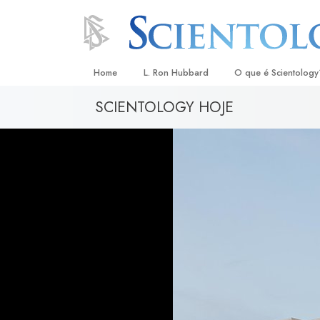
Home
L. Ron Hubbard
O que é Scientology
SCIENTOLOGY HOJE
Crenças e Práticas
Credos e Códigos d
Aquilo que os Scient
sobre Scientology
Conheça um Scientol
Dentro duma Igreja
Os Princípios Básico
Uma Introdução a Di
Amor e Ódio –