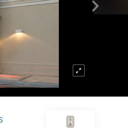
Respostas às Drogas
Crianças
Ferramentas para o Local do Trabalho
Ética e as Condições
A Causa da Supressão
Investigações
Bases da Organização
Fundamentos das Relações Públicas
Metas e Objetivos
A Tecnologia de Estudo
S
Comunicação