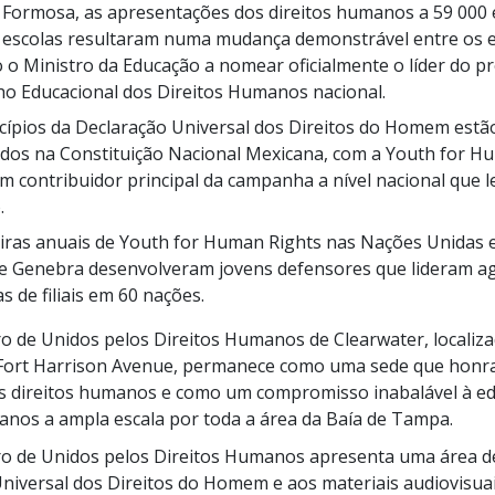
 Formosa, as apresentações dos direitos humanos a
59 000
 escolas
resultaram numa mudança demonstrável entre os e
 o Ministro da Educação a nomear oficialmente o líder do 
o Educacional dos Direitos Humanos nacional.
cípios da Declaração Universal dos Direitos do Homem estã
dos na Constituição Nacional Mexicana, com a Youth for H
 contribuidor principal da campanha a nível nacional que l
.
eiras anuais de Youth for Human Rights nas Nações Unidas
 e Genebra desenvolveram jovens defensores que lideram a
s de filiais em
60 nações.
o de Unidos pelos Direitos Humanos de Clearwater, localiz
a Fort Harrison Avenue, permanece como uma sede que honr
os direitos humanos e como um compromisso inabalável à e
anos a ampla escala por toda a área da Baía de Tampa.
ro de Unidos pelos Direitos Humanos apresenta uma área d
niversal dos Direitos do Homem e aos materiais audiovisua