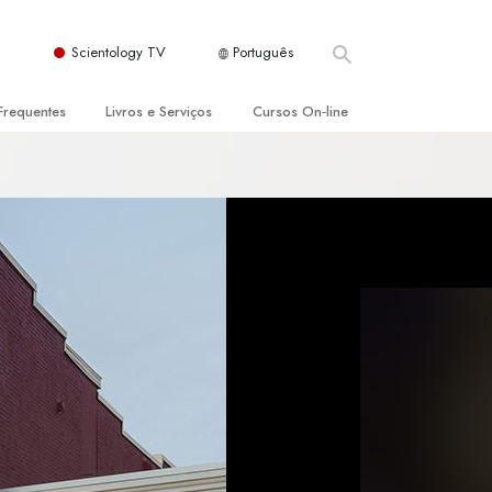
Scientology TV
Português
Frequentes
Livros e Serviços
Cursos On‑line
es e Princípios Básicos
s para Principiantes
Como Resolver Conflitos
a Igreja
olivros
As Dinâmicas da Existência
ção de Scientology
erências Introdutórias
Os Componentes da Compreensão
s Introdutórios
Soluções para Um Ambiente Perigoso
iços Introdutórios
Ajudas para Doenças e Ferimentos
Integridade e Honestidade
Casamento
A Escala de Tom Emocional
ogy