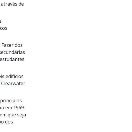
 através de
e
icos
 Fazer dos
secundárias
 estudantes
s edifícios
 Clearwater
princípios
u em 1969:
nem que seja
po dos