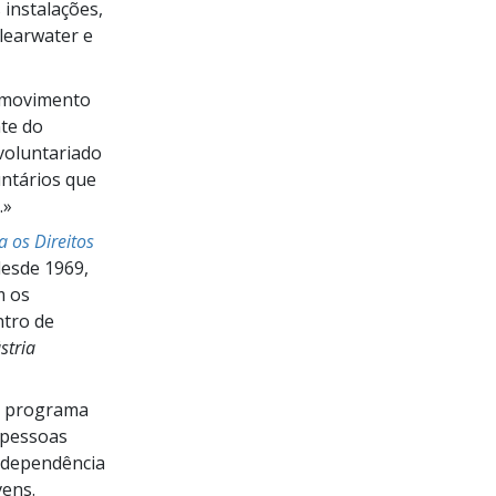
instalações,
learwater e
m movimento
te do
voluntariado
untários que
.»
 os Direitos
desde 1969,
m os
ntro de
stria
o programa
 pessoas
odependência
vens.