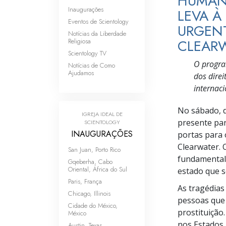
HUMA
Inaugurações
LEVA À
Eventos de Scientology
URGENT
Notícias da Liberdade
CLEAR
Religiosa
Scientology TV
O program
Notícias de Como
Ajudamos
dos dire
internac
No sábado, 
IGREJA IDEAL DE
presente par
SCIENTOLOGY
INAUGURAÇÕES
portas para 
Clearwater. 
San Juan, Porto Rico
fundamental
Gqeberha, Cabo
Oriental, África do Sul
estado que s
Paris, França
As tragédias
Chicago, Illinois
pessoas que 
Cidade do México,
prostituição
México
nos Estados 
Austin, Texas