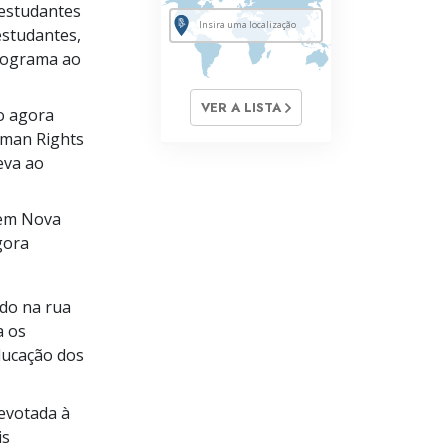
estudantes
studantes,
programa ao
VER A LISTA
o agora
uman Rights
eva ao
 em Nova
gora
ado na rua
a os
ducação dos
evotada à
is