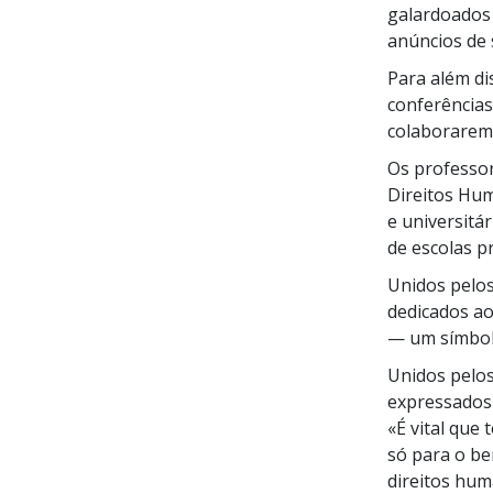
galardoados
anúncios de 
Para além di
conferências
colaborarem 
Os professo
Direitos Hum
e universitá
de escolas pr
Unidos pelos
dedicados ao
— um símbolo
Unidos pelo
expressados
«É vital que
só para o b
direitos hum