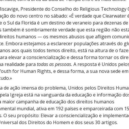
iscavige, Presidente do Conselho do Religious Technology C
ação do novo centro no sábado: «É verdade que Clearwater 
e o Sul da Florida é um destino de veraneio para dezenas de
s também é sombriamente verdade que esta região não est
direitos humanos — os mesmos abusos que afligem comuni
. Embora estejamos a esclarecer populações através do gl
anos aos quais todos temos direito, está na altura de o faz
a elevar a consciencialização e dessa forma tornar os dire
 realidade para
todas as pessoas.
A resposta é Unidos pelos
outh for Human Rights, e dessa forma, a sua nova sede em
tudo.»
ra de ação imensa do problema, Unidos pelos Direitos Hum
pela Igreja está na vanguarda da educação e informação dos
a maior campanha de educação dos direitos humanos
amental
mundial, ativa em 192 países e emparceirada com 1
. O seu propósito: Elevar a consciencialização e implement
niversal dos Direitos do Homem e dos seus 30 artigos.