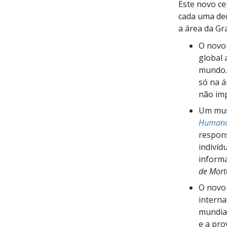
Este novo ce
cada uma de
a área da Gr
O novo
global 
mundo. 
só na á
não imp
Um mus
Humano
respons
indivíd
inform
de Mort
O novo 
interna
mundia
e a pro