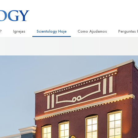
?
Igrejas
Scientology Hoje
Como Ajudamos
Perguntas 
Localizar uma Igreja
Inaugurações
O Caminho para a Felicidade
Antecedent
Livro
e Scientology
Igrejas Ideais de Scientology
Eventos de Scientology
Escolástica Aplicada
Dentro dum
Audi
ologists Dizem
Organizações Avançadas
David Miscavige — Líder Eclesiástico
Criminon
A Organiza
Conf
de Scientology
Base em Terra de Flag
Narconon
Filme
ogist
Freewinds
A Verdade sobre as Drogas
Serv
A levar Scientology ao Mundo
Unidos para os Direitos Humanos
s de Scientology
Comissão dos Cidadãos para os
anética
Direitos Humanos
Ministros Voluntários de Scientol