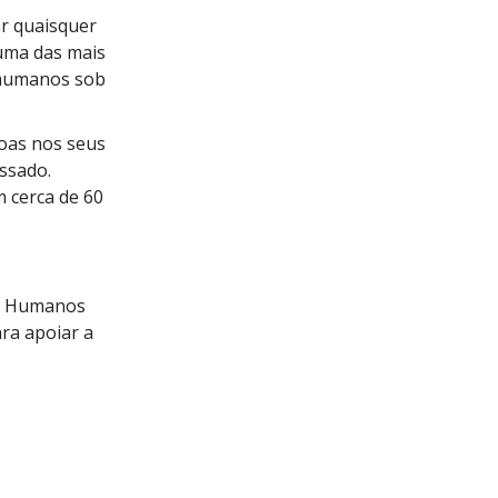
ar quaisquer
 uma das mais
 humanos sob
oas nos seus
ssado.
 cerca de 60
os Humanos
ara apoiar a