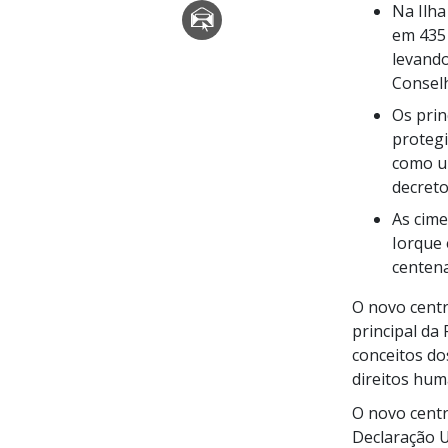
Na Ilha
em
435
levando
Conselh
Os prin
protegi
como um
decreto
As cim
Iorque
centena
O novo centr
principal d
conceitos d
direitos hum
O novo cent
Declaração U