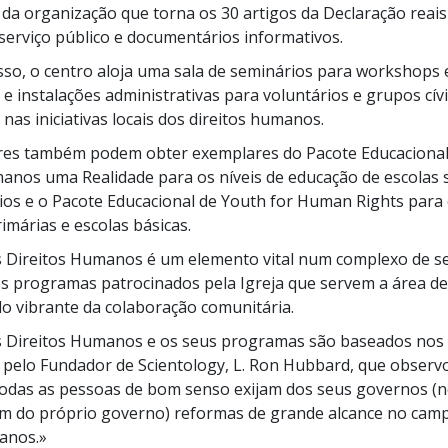
 da organização que torna os
30 artigos
da Declaração reais
serviço público e documentários informativos.
sso, o centro aloja uma sala de seminários para workshops 
 e instalações administrativas para voluntários e grupos cív
nas iniciativas locais dos direitos humanos.
res também podem obter exemplares do Pacote Educacional
anos uma Realidade para os níveis de educação de escolas 
rios e o Pacote Educacional de Youth for Human Rights para
imárias e escolas básicas.
 Direitos Humanos é um elemento vital num complexo de sei
s programas patrocinados pela Igreja que servem a área de
 vibrante da colaboração comunitária.
s Direitos Humanos e os seus programas são baseados nos 
 pelo Fundador de Scientology,
L. Ron
Hubbard, que observo
 todas as pessoas de bom senso exijam dos seus governos (
em do próprio governo) reformas de grande alcance no cam
anos.»