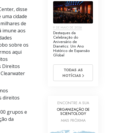
enter, disse
é uma cidade
 milhares de
9 DE MAIO DE 2026
á imune aos
Destaques da
dades
Celebração do
Aniversário de
obo sobre os
Dianetics: Um Ano
Histórico de Expansão
ermos aqui
Global
itos
 Direitos
TODAS AS
 Clearwater
NOTÍCIAS
anos
 direitos
ENCONTRE A SUA
ORGANIZAÇÃO DE
500 grupos e
SCIENTOLOGY
ação da
MAIS PRÓXIMA