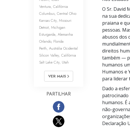
Ventura, Califórnia
O
Sr. David
M
Columbus, Central Ohio
na sua dedic
Kansas City, Missouri
praiana e qu
Detroit, Michigan
pessoas. Ma
Esturgarda, Alemanha
abusos dos 
Orlando, Florida
mundialmente
Perth, Austrália Ocidental
direitos hum
Silicon Valley, Califórnia
também — par
Salt Lake City, Utah
humanos uma
Humanos e Y
VER MAIS
para liderar 
Dado a esfe
PARTILHAR
patrocinado 
humanos. É 
não-govern
organizações
Declaração U