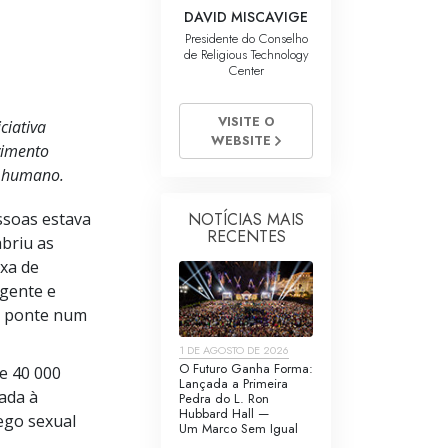
DAVID MISCAVIGE
Presidente do Conselho
de Religious Technology
Center
VISITE O
ciativa
WEBSITE
vimento
o humano.
NOTÍCIAS MAIS
ssoas estava
RECENTES
abriu as
xa de
ngente e
e ponte num
1 DE AGOSTO DE 2026
O Futuro Ganha Forma:
de
40 000
Lançada a Primeira
çada à
Pedra do L. Ron
Hubbard Hall —
ego sexual
Um Marco Sem Igual