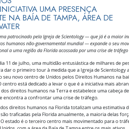
NOS
 INICIATIVA UMA PRESENÇA
E NA BAÍA DE TAMPA, ÁREA DE
WATER
a patrocinado pela Igreja de Scientology — que já é a maior ini
itos humanos
não-governamental
mundial — expande o seu mo
ional a uma região da Florida acossada por uma crise de tráfeg
dia
11 de julho
, uma multidão entusiástica de milhares de pe
a dar o primeiro tour à medida que a Igreja de Scientology 
o seu novo centro de Unidos pelos Direitos Humanos na bai
O centro está dedicado a levar o que é a iniciativa mais abra
 dos direitos humanos na Terra e estabelece uma cabeça d
e encontra a confrontar uma crise de tráfego.
 dos direitos humanos na Florida totalizam uma estimativa 
são traficadas pela Florida anualmente, a maioria delas for
. O estado é o terceiro centro mais movimentado para o tráf
Unidos, com a área da Baía de Tampa entre os mais ativos.