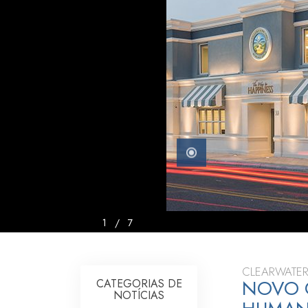
O que é a Grandez
1
/
7
CLEARWATER
NOVO C
CATEGORIAS DE
NOTÍCIAS