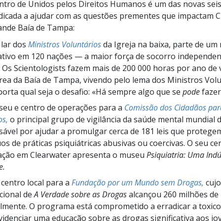
ntro de Unidos pelos Direitos Humanos é um das novas seis 
dicada a ajudar com as questões prementes que impactam C
ande Baía de Tampa:
 lar dos
Ministros Voluntários
da Igreja na baixa, parte de u
ativo em
120 nações
— a maior força de socorro independen
Os Scientologists fazem mais de
200 000 horas
por ano de 
rea da Baía de Tampa, vivendo pelo lema dos Ministros Vol
orta qual seja o desafio: «Há sempre algo que se
pode
fazer
eu e centro de operações para a
Comissão dos Cidadãos para
s,
o principal grupo de vigilância da saúde mental mundial 
ável por ajudar a promulgar cerca de 181 leis que protege
uos de práticas psiquiátricas abusivas ou coercivas. O seu ce
ação em Clearwater apresenta o museu
Psiquiatria: Uma Indú
e.
centro local para a
Fundação por um Mundo sem Drogas,
cuj
cional de
A Verdade sobre as Drogas
alcançou 260 milhões de
lmente. O programa está comprometido a erradicar a toxic
videnciar uma educação sobre as drogas significativa aos jo