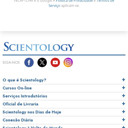
reCAPTCHA e o Google A
Política de Privacidade
e
Termos de
Serviço
aplicam‑se.
SIGA‑NOS
O que é Scientology?
Cursos On‑line
Serviços Introdutórios
Oficial de Livraria
Scientology nos Dias de Hoje
Conexão Diária