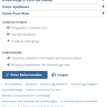
Scientology à Volta do Mundo
Como Ajudamos
Como Ficar Bem
CONTACTE‑NOS
Perguntas? Contacte‑nos
Site de Feedback
Localizar uma Igreja
SUBSCREVER
Obtenha o Boletim Informativo da Conexão Diária
Receba a Newsletter de Scientology Hoje
Sites Relacionados
Língua
L. Ron Hubbard
Dianética
Scientology Network
Scientology Religion
David Miscavige
Comece um Curso On–line
Ministros Voluntários de Scientology
Associação Internacional de Scientologists
O Caminho para a Felicidade
Narconon
Em Apoio de um Mundo sem Drogas