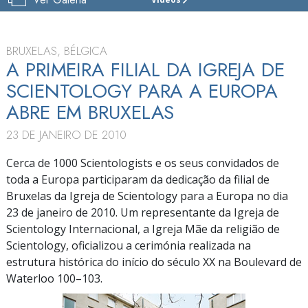
IGREJAS
DE
SCIENTOLOGY
PARA
BRUXELAS, BÉLGICA
A
A PRIMEIRA FILIAL DA IGREJA DE
EUROPA
SCIENTOLOGY PARA A EUROPA
VISITE
ABRE EM BRUXELAS
INAUGURAÇÃO
23 DE JANEIRO DE 2010
Cerca de 1000 Scientologists e os seus convidados de
toda a Europa participaram da dedicação da filial de
Bruxelas da Igreja de Scientology para a Europa no dia
23 de janeiro de 2010. Um representante da Igreja de
Scientology Internacional, a Igreja Mãe da religião de
Scientology, oficializou a cerimónia realizada na
estrutura histórica do início do século XX na Boulevard de
Waterloo 100–103.