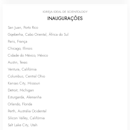
IGREJA IDEAL DE SCIENTOLOGY
INAUGURAÇÕES
San Juan, Porto Rico
Gqeberha, Cabo Oriental, África do Sul
Paris, França
Chicago, Illinois
Cidade do México, México
Austin, Texas
Ventura, Califórnia
Columbus, Central Ohio
Kansas City, Missouri
Detroit, Michigan
Esturgarda, Alemanha
Orlando, Florida
Perth, Austrália Ocidental
Silicon Valley, Califórnia
Salt Lake City, Utah