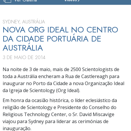
IGREJA
DE
SCIENTOLOGY
DE
SYDNEY, AUSTRÁLIA
SYDNEY
NOVA ORG IDEAL NO CENTRO
DA CIDADE PORTUÁRIA DE
VISITE
AUSTRÁLIA
INAUGURAÇÃO
3 DE MAIO DE 2014
Na noite de 3 de maio, mais de 2500 Scientologists de
toda a Austrália encheram a Rua de Castlereagh para
inaugurar no Porto da Cidade a nova Organização Ideal
da Igreja de Scientology (Org Ideal).
Em honra da ocasião histórica, o líder eclesiástico da
religião de Scientology e Presidente do Conselho do
Religious Technology Center, o Sr. David Miscavige
viajou para Sydney para liderar as cerimónias de
inauguração.