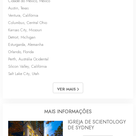
Cidade do México, México
Austin, Texas
Ventura, Califórnia
Columbus, Central Ohio
Kansas City, Missouri
Detroit, Michigan
Esturgarda, Alemanha
Orlando, Florida
Perth, Austrália Ocidental
Silicon Valley, Califórnia
Salt Lake City, Utah
VER MAIS
MAIS INFORMAÇÕES
IGREJA DE SCIENTOLOGY
DE SYDNEY