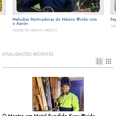
Melodias Motivadoras do México @vida com
Se
o Aarón
TAI
CIDADE DO MÉXICO, MÉXICO
ATUALIZAÇÕES RECENTES