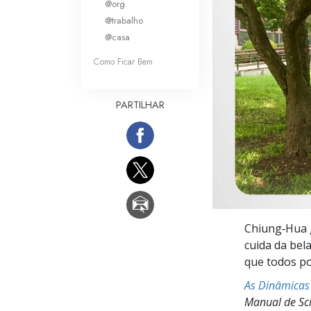
@org
O que é a Grandez
@trabalho
@casa
Como Ficar Bem
PARTILHAR
Chiung‑Hua 
cuida da bel
que todos po
As Dinâmicas 
Manual de Sci