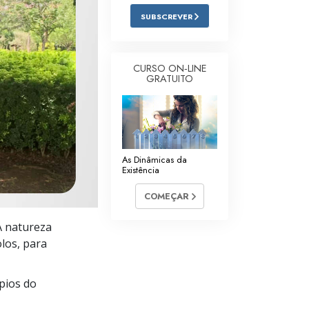
Respostas às Drogas
SUBSCREVER
Crianças
CURSO ON‑LINE
Ferramentas para o Local do Trabalho
GRATUITO
Ética e as Condições
A Causa da Supressão
Investigações
As Dinâmicas da
Existência
Bases da Organização
COMEÇAR
Fundamentos das Relações Públicas
A natureza
Metas e Objetivos
los, para
A Tecnologia de Estudo
pios do
Comunicação