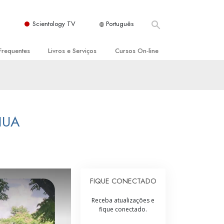
Scientology TV
Português
Frequentes
Livros e Serviços
Cursos On‑line
es e Princípios Básicos
s para Principiantes
Como Resolver Conflitos
a Igreja
olivros
As Dinâmicas da Existência
ção de Scientology
erências Introdutórias
Os Componentes da Compreensão
HUA
s Introdutórios
Soluções para Um Ambiente Perigoso
iços Introdutórios
Ajudas para Doenças e Ferimentos
Integridade e Honestidade
FIQUE CONECTADO
Casamento
Receba atualizações e
fique conectado.
A Escala de Tom Emocional
ogy