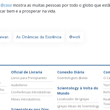
s @casa
mostra as muitas pessoas por todo o globo que estão
icar bem e a prosperar na vida.
aiwan
As Dinâmicas da Existência
@work
Oficial de Livraria
Conexão Diária
Co
Livros para Principiantes
Scientologists @vida
O Ca
a
Audiolivros
Tecn
Scientology à Volta do
lho
Conferências Introdutórias
Refo
Mundo
Localizador de Igrejas
Filmes Introdutórios
Reab
Tox
Igrejas Ideais de Scientology
Scientology nos Dias