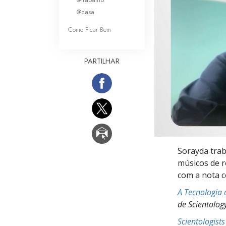
O que é a Grandez
@casa
Como Ficar Bem
PARTILHAR
Sorayda tra
músicos de 
com a nota c
A Tecnologia 
de Scientolog
Scientologist