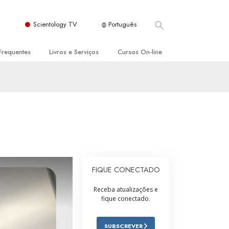
Scientology TV
Português
Frequentes
Livros e Serviços
Cursos On‑line
es e Princípios Básicos
s para Principiantes
Como Resolver Conflitos
a Igreja
olivros
As Dinâmicas da Existência
ção de Scientology
erências Introdutórias
Os Componentes da Compreensão
s Introdutórios
Soluções para Um Ambiente Perigoso
iços Introdutórios
Ajudas para Doenças e Ferimentos
FIQUE CONECTADO
Integridade e Honestidade
Receba atualizações e
fique conectado.
Casamento
A Escala de Tom Emocional
SUBSCREVER
ogy