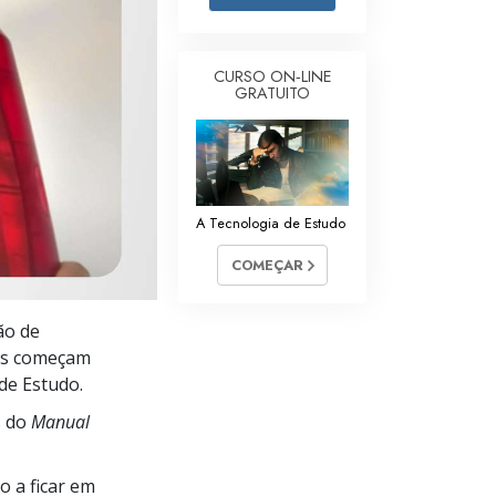
Respostas às Drogas
Crianças
CURSO ON‑LINE
GRATUITO
Ferramentas para o Local do Trabalho
Ética e as Condições
A Causa da Supressão
A Tecnologia de Estudo
Investigações
COMEÇAR
Bases da Organização
ão de
Fundamentos das Relações Públicas
tes começam
Metas e Objetivos
de Estudo.
s do
Manual
A Tecnologia de Estudo
Comunicação
 a ficar em