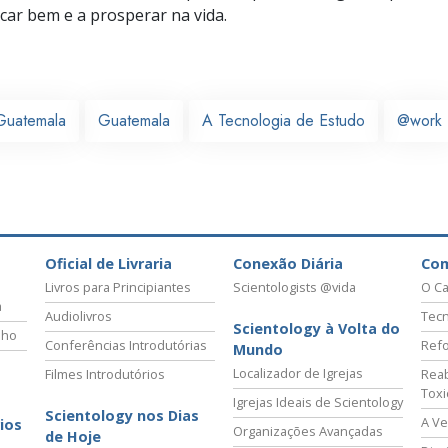
icar bem e a prosperar na vida.
Guatemala
Guatemala
A Tecnologia de Estudo
@work
Oficial de Livraria
Conexão Diária
Co
Livros para Principiantes
Scientologists @vida
O Ca
a
Audiolivros
Tecn
Scientology à Volta do
lho
Conferências Introdutórias
Refo
Mundo
Localizador de Igrejas
Filmes Introdutórios
Reab
Tox
Igrejas Ideais de Scientology
Scientology nos Dias
A Ve
ios
Organizações Avançadas
de Hoje