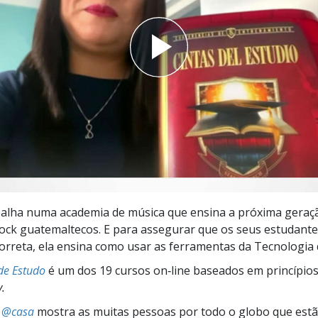
a?
balha numa academia de música que ensina a próxima geraç
rock guatemaltecos. E para assegurar que os seus estudan
orreta, ela ensina como usar as ferramentas da Tecnologia 
de Estudo
é um dos 19 cursos on‑line baseados em princípio
y.
s @casa
mostra as muitas pessoas por todo o globo que estão