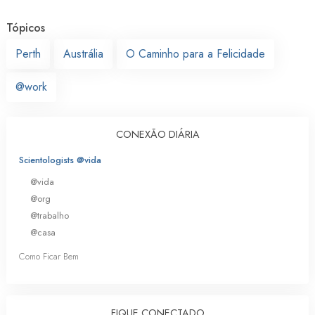
Tópicos
Perth
Austrália
O Caminho para a Felicidade
@work
CONEXÃO DIÁRIA
Scientologists @vida
@vida
@org
@trabalho
@casa
Como Ficar Bem
FIQUE CONECTADO