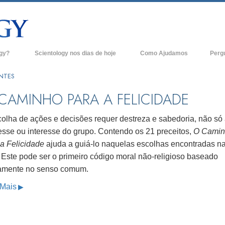
ogy?
Scientology nos dias de hoje
Como Ajudamos
Perg
Igrejas de Scientology
Anteced
ANTES
e Scientology
Novas Igrejas de Scientology
Dentro 
CAMINHO PARA A FELICIDADE
tologists Dizem
Organizações Avançadas
A Organ
colha de ações e decisões requer destreza e sabedoria, não só 
Base em Terra de Flag
resse ou interesse do grupo. Contendo os 21 preceitos,
O Camin
logist
 a Felicidade
ajuda a guiá-lo naquelas escolhas encontradas n
Freewinds
. Este pode ser o primeiro código moral não-religioso baseado
A levar Scientology ao Mundo
amente no senso comum.
os de Scientology
 Mais
David Miscavige - Líder Eclesiástico de
ianética
Scientology
?