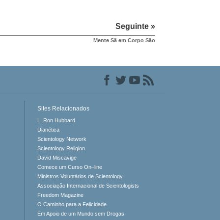
Seguinte »
Mente Sã em Corpo São
Sites Relacionados
L. Ron Hubbard
Dianética
Scientology Network
Scientology Religion
David Miscavige
Comece um Curso On–line
Ministros Voluntários de Scientology
Associação Internacional de Scientologists
Freedom Magazine
O Caminho para a Felicidade
Em Apoio de um Mundo sem Drogas