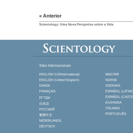
« Anterior
Scientology: Uma Nova Perspetiva sobre a Vida
Sites Internacionais
ENGLISH (US/International)
MAGYAR
ENGLISH (United Kingdom)
NORSK
DANSK
SVENSKA
FRANÇAIS
ESPAÑOL (LATIN
עברית
ESPAÑOL (CAST
ΕΛΛΗΝΙΚA
日本語
ITALIANO
РУССКИЙ
PORTUGUÊS
繁體中文
NEDERLANDS
DEUTSCH