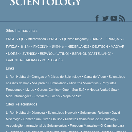
Sites Internacionais
ENGLISH (US/International)
ENGLISH (United Kingdom)
DANSK
FRANÇAIS
עברית
日本語
РУССКИЙ
繁體中文
NEDERLANDS
DEUTSCH
MAGYAR
NORSK
SVENSKA
ESPAÑOL (LATINO)
ESPAÑOL (CASTELLANO)
ΕΛΛΗΝΙΚA
ITALIANO
PORTUGUÊS
Links
L. Ron Hubbard
Crenças e Práticas de Scientology
Canal de Vídeo
Scientology
nos dias de hoje
Voz para a Humanidade
Ministros Voluntários
Perguntas
Frequentes
Livros
Cursos On–line
Quem Sou Eu?
A Nossa Ajuda é Sua
Mais Informações
Contacto
Locais
Mapa do Site
Sites Relacionados
L. Ron Hubbard
Dianética
Scientology Network
Scientology Religion
David
Miscavige
Comece um Curso On–line
Ministros Voluntários de Scientology
Associação Internacional de Scientologists
Freedom Magazine
O Caminho para