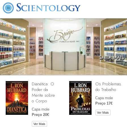
SAIBA MAIS
Dianética: O
Os Problemas
Poder da
do Trabalho
Mente sobre
Capa mole
o Corpo
Preço 17€
Capa mole
Ver Mais
Preço 20€
Ver Mais