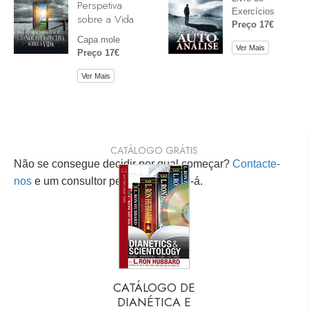
Perspetiva
Exercícios
sobre a Vida
Preço 17€
Capa mole
Ver Mais
Preço 17€
Ver Mais
CATÁLOGO GRÁTIS
Não se consegue decidir por qual começar?
Contacte-
nos
e um consultor pessoal ajudá-lo-á.
CATÁLOGO DE
DIANÉTICA E