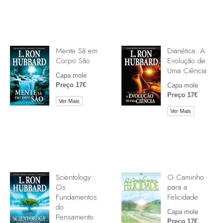
Mente Sã em
Dianética: A
Corpo São
Evolução de
Uma Ciência
Capa mole
Preço 17€
Capa mole
Preço 17€
Ver Mais
Ver Mais
Scientology:
O Caminho
Os
para a
Fundamentos
Felicidade
do
Capa mole
Pensamento
Preço 17€