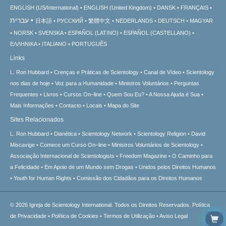
ENGLISH (US/International)
ENGLISH (United Kingdom)
DANSK
FRANÇAIS
עברית
日本語
РУССКИЙ
繁體中文
NEDERLANDS
DEUTSCH
MAGYAR
NORSK
SVENSKA
ESPAÑOL (LATINO)
ESPAÑOL (CASTELLANO)
ΕΛΛΗΝΙΚA
ITALIANO
PORTUGUÊS
Links
L. Ron Hubbard
Crenças e Práticas de Scientology
Canal de Vídeo
Scientology
nos dias de hoje
Voz para a Humanidade
Ministros Voluntários
Perguntas
Frequentes
Livros
Cursos On–line
Quem Sou Eu?
A Nossa Ajuda é Sua
Mais Informações
Contacto
Locais
Mapa do Site
Sites Relacionados
L. Ron Hubbard
Dianética
Scientology Network
Scientology Religion
David
Miscavige
Comece um Curso On–line
Ministros Voluntários de Scientology
Associação Internacional de Scientologists
Freedom Magazine
O Caminho para
a Felicidade
Em Apoio de um Mundo sem Drogas
Unidos pelos Direitos Humanos
Youth for Human Rights
Comissão dos Cidadãos para os Direitos Humanos
© 2026
Igreja de Scientology International.
Todos os Direitos Reservados.
Política
de Privacidade
•
Política de Cookies
•
Termos de Utilização
•
Aviso Legal