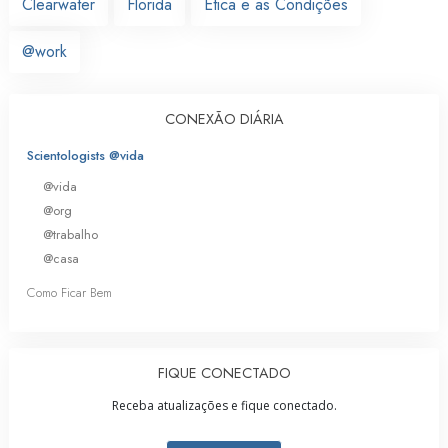
Clearwater
Florida
Ética e as Condições
@work
CONEXÃO DIÁRIA
Scientologists @vida
@vida
@org
@trabalho
@casa
Como Ficar Bem
FIQUE CONECTADO
Receba atualizações e fique conectado.