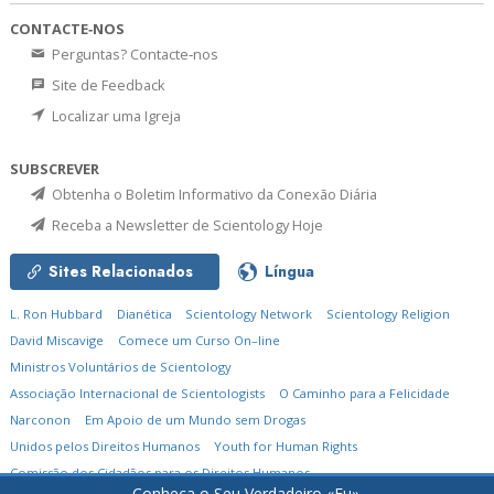
CONTACTE‑NOS
Perguntas? Contacte‑nos
Site de Feedback
Localizar uma Igreja
SUBSCREVER
Obtenha o Boletim Informativo da Conexão Diária
Receba a Newsletter de Scientology Hoje
Sites Relacionados
Língua
L. Ron Hubbard
Dianética
Scientology Network
Scientology Religion
David Miscavige
Comece um Curso On–line
Ministros Voluntários de Scientology
Associação Internacional de Scientologists
O Caminho para a Felicidade
Narconon
Em Apoio de um Mundo sem Drogas
Unidos pelos Direitos Humanos
Youth for Human Rights
Comissão dos Cidadãos para os Direitos Humanos
Conheça o Seu Verdadeiro «Eu».