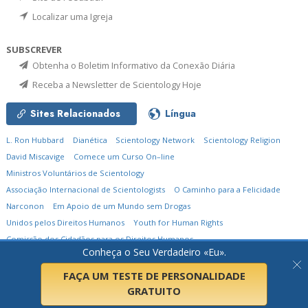
Localizar uma Igreja
SUBSCREVER
Obtenha o Boletim Informativo da Conexão Diária
Receba a Newsletter de Scientology Hoje
Sites Relacionados
Língua
L. Ron Hubbard
Dianética
Scientology Network
Scientology Religion
David Miscavige
Comece um Curso On–line
Ministros Voluntários de Scientology
Associação Internacional de Scientologists
O Caminho para a Felicidade
Narconon
Em Apoio de um Mundo sem Drogas
Unidos pelos Direitos Humanos
Youth for Human Rights
Comissão dos Cidadãos para os Direitos Humanos
Conheça o Seu Verdadeiro «Eu».
© 2026
Igreja de Scientology Internacional.
Todos os Direitos Reservados.
Política de Privacidade
•
Política de Cookies
•
Termos de Utilização
•
Aviso Legal
FAÇA UM TESTE DE PERSONALIDADE
GRATUITO