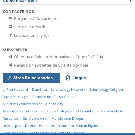
Como Ficar Bem
CONTACTE‑NOS
Perguntas? Contacte‑nos
Site de Feedback
Localizar uma Igreja
SUBSCREVER
Obtenha o Boletim Informativo da Conexão Diária
Receba a Newsletter de Scientology Hoje
Sites Relacionados
Língua
L. Ron Hubbard
Dianética
Scientology Network
Scientology Religion
David Miscavige
Comece um Curso On–line
Ministros Voluntários de Scientology
Associação Internacional de Scientologists
O Caminho para a Felicidade
Narconon
Em Apoio de um Mundo sem Drogas
Unidos pelos Direitos Humanos
Youth for Human Rights
Comissão dos Cidadãos para os Direitos Humanos