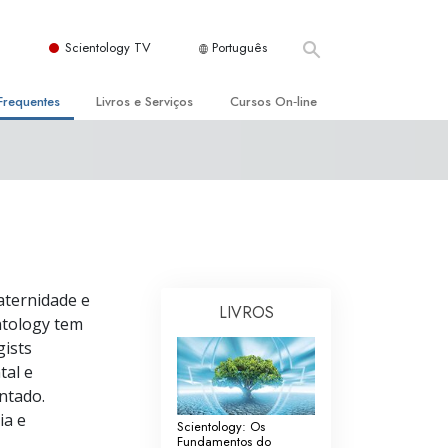
Scientology TV
Português
Frequentes
Livros e Serviços
Cursos On‑line
es e Princípios Básicos
s para Principiantes
Como Resolver Conflitos
a Igreja
olivros
As Dinâmicas da Existência
ção de Scientology
erências Introdutórias
Os Componentes da Compreensão
s Introdutórios
Soluções para Um Ambiente Perigoso
aternidade e
LIVROS
iços Introdutórios
Ajudas para Doenças e Ferimentos
ntology tem
gists
Integridade e Honestidade
tal e
Casamento
ntado.
ia e
Scientology: Os
A Escala de Tom Emocional
Fundamentos do
ogy