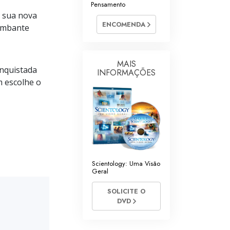
Pensamento
Respostas às Drogas
a sua nova
ENCOMENDA
tumbante
Crianças
Ferramentas para o Local do Trabalho
MAIS
onquistada
INFORMAÇÕES
Ética e as Condições
m escolhe o
A Causa da Supressão
Investigações
Bases da Organização
Fundamentos das Relações Públicas
Scientology: Uma Visão
Geral
Metas e Objetivos
SOLICITE O
A Tecnologia de Estudo
DVD
Comunicação