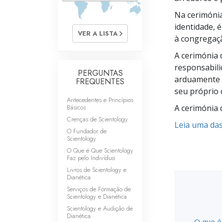
O que é a Grandez
Na cerimónia
identidade, 
VER A LISTA
à congregaç
A cerimónia
responsabili
PERGUNTAS
arduamente e
FREQUENTES
seu próprio 
Antecedentes e Princípios
Básicos
A cerimónia 
Crenças de Scientology
Leia uma das
O Fundador de
Scientology
O Que é Que Scientology
Faz pelo Indivíduo
Livros de Scientology e
Dianética
Serviços de Formação de
Scientology e Dianética
Scientology e Audição de
Dianética
O que é