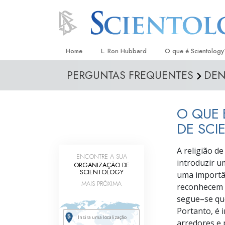
Home
L. Ron Hubbard
O que é Scientology
PERGUNTAS FREQUENTES
DEN
Crenças e Práticas
Credos e Códigos d
O QUE 
Aquilo que os Scient
sobre Scientology
DE SCI
Conheça um Scientol
A religião d
ENCONTRE A SUA
introduzir 
Dentro duma Igreja
ORGANIZAÇÃO DE
SCIENTOLOGY
uma importân
Os Princípios Básico
MAIS PRÓXIMA
reconhecem a
segue–se
qu
Uma Introdução a Di
Portanto, é 
arredores e
Amor e Ódio –