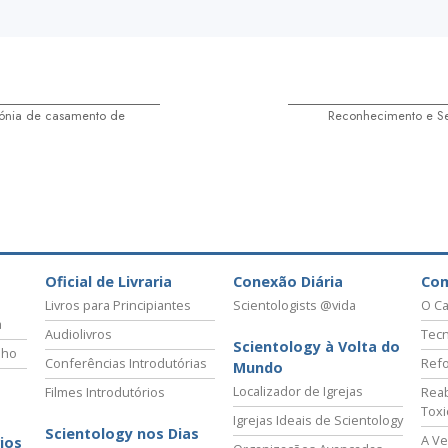
ónia de casamento de
Reconhecimento e Se
Oficial de Livraria
Conexão Diária
Co
Livros para Principiantes
Scientologists @vida
O Ca
a
Audiolivros
Tecn
Scientology à Volta do
lho
Conferências Introdutórias
Refo
Mundo
Localizador de Igrejas
Filmes Introdutórios
Reab
Tox
Igrejas Ideais de Scientology
Scientology nos Dias
A Ve
ios