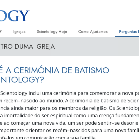
?
Igrejas
Scientology Hoje
Como Ajudamos
Perguntas 
TRO DUMA IGREJA
Localizar uma Igreja
Inaugurações
O Caminho para a Felicidade
Antecedent
Livro
e Scientology
Igrejas Ideais de Scientology
Eventos de Scientology
Escolástica Aplicada
Dentro dum
Audi
É A CERIMÓNIA DE BATISMO
ologists Dizem
Organizações Avançadas
David Miscavige — Líder Eclesiástico
Criminon
A Organiza
Conf
de Scientology
ENTOLOGY?
Base em Terra de Flag
Narconon
Filme
ogist
e Scientology inclui uma cerimónia para comemorar a nova p
Freewinds
A Verdade sobre as Drogas
Serv
um
recém–nascido
ao mundo. A cerimónia de batismo de Scie
cia ainda maior para os membros da religião. Os Scientolo
A levar Scientology ao Mundo
Unidos para os Direitos Humanos
s de Scientology
 imortalidade do ser espiritual como uma crença fundamen
Comissão dos Cidadãos para os
e ao começar uma nova vida, um ser pode
sentir–se
desorie
anética
Direitos Humanos
importante orientar os
recém–nascidos
para uma nova famíl
pô–los
em comunicação com a sua família.
Ministros Voluntários de Scientol