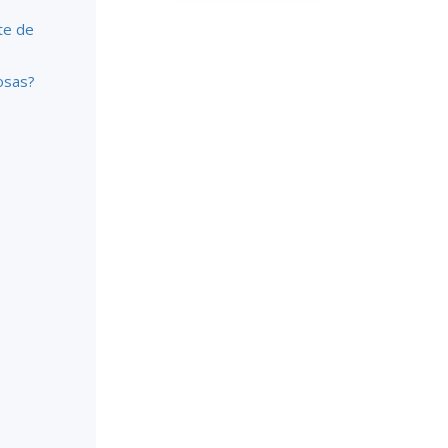
te de
osas?