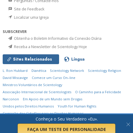
Perguntas? Contacte‑nos
Site de Feedback
Localizar uma Igreja
SUBSCREVER
Obtenha o Boletim Informativo da Conexão Diária
Receba a Newsletter de Scientology Hoje
Sites Relacionados
Língua
L. Ron Hubbard
Dianética
Scientology Network
Scientology Religion
David Miscavige
Comece um Curso On–line
Ministros Voluntários de Scientology
Associação Internacional de Scientologists
O Caminho para a Felicidade
Narconon
Em Apoio de um Mundo sem Drogas
Unidos pelos Direitos Humanos
Youth for Human Rights
Comissão dos Cidadãos para os Direitos Humanos
Conheça o Seu Verdadeiro «Eu».
© 2026
Igreja de Scientology Internacional.
Todos os Direitos Reservados.
Política de Privacidade
•
Política de Cookies
•
Termos de Utilização
•
Aviso Legal
FAÇA UM TESTE DE PERSONALIDADE