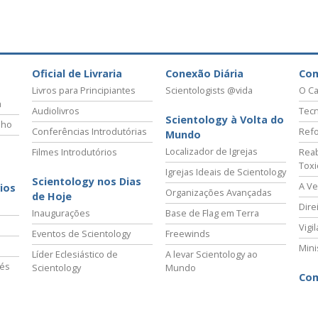
Oficial de Livraria
Conexão Diária
Co
Livros para Principiantes
Scientologists @vida
O Ca
a
Audiolivros
Tecn
Scientology à Volta do
lho
Conferências Introdutórias
Refo
Mundo
Localizador de Igrejas
Filmes Introdutórios
Reab
Tox
Igrejas Ideais de Scientology
Scientology nos Dias
A Ve
ios
Organizações Avançadas
de Hoje
Dire
Inaugurações
Base de Flag em Terra
Vigi
Eventos de Scientology
Freewinds
Mini
Líder Eclesiástico de
A levar Scientology ao
vés
Scientology
Mundo
Com