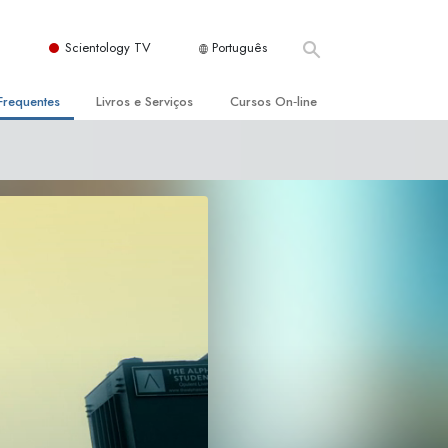
Scientology TV
Português
Frequentes
Livros e Serviços
Cursos On‑line
es e Princípios Básicos
s para Principiantes
Como Resolver Conflitos
a Igreja
olivros
As Dinâmicas da Existência
ção de Scientology
erências Introdutórias
Os Componentes da Compreensão
s Introdutórios
Soluções para Um Ambiente Perigoso
iços Introdutórios
Ajudas para Doenças e Ferimentos
Integridade e Honestidade
Casamento
A Escala de Tom Emocional
ogy