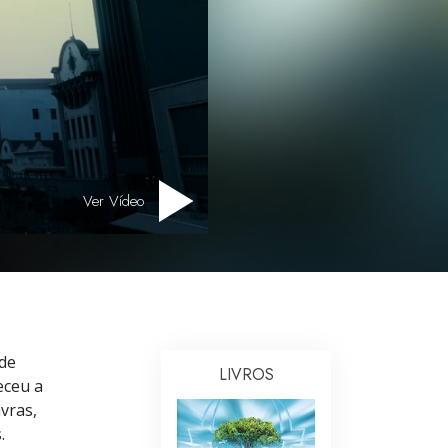
Respostas às Drogas
Crianças
Ferramentas para o Local do Trabalho
Ética e as Condições
A Causa da Supressão
Ver Vídeo
Investigações
Bases da Organização
Fundamentos das Relações Públicas
Metas e Objetivos
 de
LIVROS
A Tecnologia de Estudo
eceu a
vras,
Comunicação
.