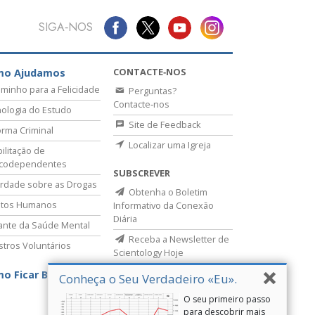
SIGA‑NOS
CONTACTE‑NOS
mo Ajudamos
minho para a Felicidade
Perguntas?
Contacte‑nos
ologia do Estudo
Site de Feedback
rma Criminal
Localizar uma Igreja
ilitação de
icodependentes
SUBSCREVER
rdade sobre as Drogas
Obtenha o Boletim
itos Humanos
Informativo da Conexão
Diária
lante da Saúde Mental
Receba a Newsletter de
stros Voluntários
Scientology Hoje
o Ficar Bem
Conheça o Seu Verdadeiro «Eu».
O seu primeiro passo
para descobrir mais