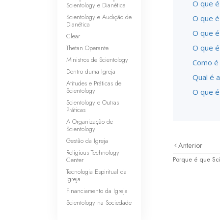
O que é
Scientology e Dianética
Scientology e Audição de
O que é
Dianética
O que é
Clear
O que é
Thetan Operante
Ministros de Scientology
Como é 
Dentro duma Igreja
Qual é a
Atitudes e Práticas de
Scientology
O que é
Scientology e Outras
Práticas
A Organização de
Scientology
Gestão da Igreja
Anterior
Religious Technology
Porque é que Sci
Center
Tecnologia Espiritual da
Igreja
Financiamento da Igreja
Scientology na Sociedade