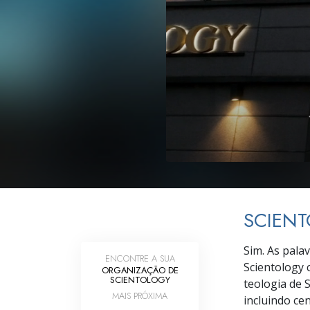
O que é a Grandez
SCIENT
Sim. As pala
ENCONTRE A SUA
Scientology 
ORGANIZAÇÃO DE
SCIENTOLOGY
teologia de 
MAIS PRÓXIMA
incluindo ce