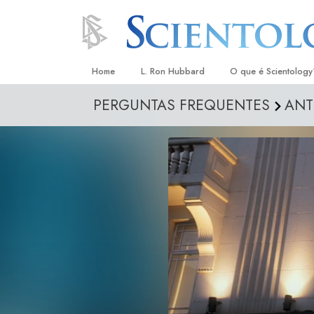
Home
L. Ron Hubbard
O que é Scientology
PERGUNTAS FREQUENTES
ANT
Crenças e Práticas
Credos e Códigos d
Aquilo que os Scient
sobre Scientology
Conheça um Scientol
Dentro duma Igreja
Os Princípios Básico
Uma Introdução a Di
Amor e Ódio –