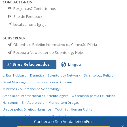
CONTACTE‑NOS
Perguntas? Contacte‑nos
Site de Feedback
Localizar uma Igreja
SUBSCREVER
Obtenha o Boletim Informativo da Conexão Diária
Receba a Newsletter de Scientology Hoje
Sites Relacionados
Língua
L. Ron Hubbard
Dianética
Scientology Network
Scientology Religion
David Miscavige
Comece um Curso On–line
Ministros Voluntários de Scientology
Associação Internacional de Scientologists
O Caminho para a Felicidade
Narconon
Em Apoio de um Mundo sem Drogas
Unidos pelos Direitos Humanos
Youth for Human Rights
Comissão dos Cidadãos para os Direitos Humanos
Conheça o Seu Verdadeiro «Eu».
© 2026
Igreja de Scientology Internacional.
Todos os Direitos Reservados.