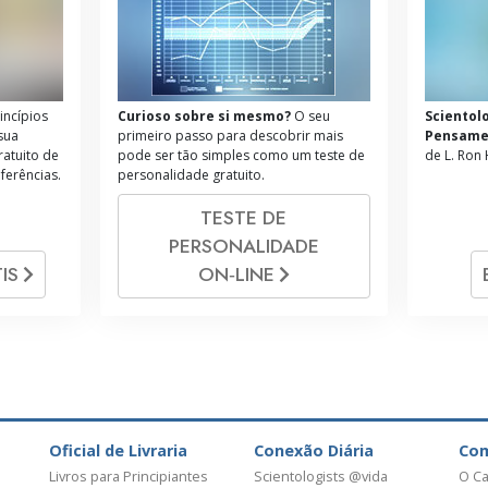
incípios
Curioso sobre si mesmo?
O seu
Scientol
 sua
primeiro passo para descobrir mais
Pensame
ratuito de
pode ser tão simples como um teste de
de L. Ron
nferências.
personalidade gratuito.
TESTE DE
PERSONALIDADE
IS
ON‑LINE
Oficial de Livraria
Conexão Diária
Co
Livros para Principiantes
Scientologists @vida
O Ca