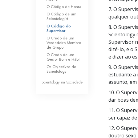
O Código de Honra
7. O Supervi
O Código de um
qualquer out
Scientologist
O Código do
8. O Supervi
Supervisor
Scientology 
O Credo de um
Supervisor 
Verdadeiro Membro
de Grupo
dizê-lo,
e o S
O Credo de um
e dizer ao e
Gestor Bom e Hábil
Os Objectivos de
9. O Superv
Scientology
estudante a 
assunto, em 
Scientology na Sociedade
10. O Superv
dar boas de
11. O Superv
ser capaz de
12. O Superv
doutro sexo 