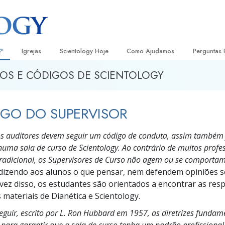
?
Igrejas
Scientology Hoje
Como Ajudamos
Perguntas 
OS E CÓDIGOS DE SCIENTOLOGY
Localizar uma Igreja
Inaugurações
O Caminho para a Felicidade
Antecedent
Livro
e Scientology
Igrejas Ideais de Scientology
Eventos de Scientology
Escolástica Aplicada
Dentro dum
Audi
GO DO SUPERVISOR
ologists Dizem
Organizações Avançadas
David Miscavige — Líder Eclesiástico
Criminon
A Organiza
Conf
de Scientology
s auditores devem seguir um código de conduta, assim também
Base em Terra de Flag
Narconon
Filme
ogist
numa sala de curso de Scientology. Ao contrário de muitos prof
Freewinds
A Verdade sobre as Drogas
Serv
 tradicional, os Supervisores de Curso não agem ou se comport
dizendo aos alunos o que pensar, nem defendem opiniões s
A levar Scientology ao Mundo
Unidos para os Direitos Humanos
s de Scientology
vez disso, os estudantes são orientados a encontrar as resp
 materiais de Dianética e Scientology.
Comissão dos Cidadãos para os
anética
Direitos Humanos
eguir, escrito por L. Ron Hubbard em 1957, as diretrizes fundam
Ministros Voluntários de Scientol