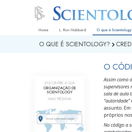
Home
L. Ron Hubbard
O que é Scientology
O QUE É SCIENTOLOGY?
CRED
Crenças e Práticas
Credos e Códigos d
O CÓDI
Aquilo que os Scient
sobre Scientology
Assim como o
ENCONTRE A SUA
Conheça um Scientol
supervisores 
ORGANIZAÇÃO DE
SCIENTOLOGY
sala de aula
Dentro duma Igreja
MAIS PRÓXIMA
“autoridade”
Os Princípios Básico
assunto. Em 
próprios nos
Uma Introdução a Di
No código a s
Amor e Ódio –