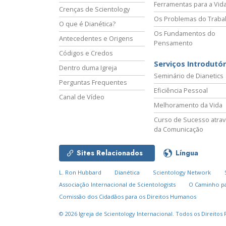
Ferramentas para a Vid
Crenças de Scientology
Os Problemas do Traba
O que é Dianética?
Os Fundamentos do
Antecedentes e Origens
Pensamento
Códigos e Credos
Serviços Introdutór
Dentro duma Igreja
Seminário de Dianetics
Perguntas Frequentes
Eficiência Pessoal
Canal de Vídeo
Melhoramento da Vida
Curso de Sucesso atra
da Comunicação
Sites Relacionados
Língua
L. Ron Hubbard
Dianética
Scientology Network
Associação Internacional de Scientologists
O Caminho pa
Comissão dos Cidadãos para os Direitos Humanos
© 2026
Igreja de Scientology Internacional.
Todos os Direitos 