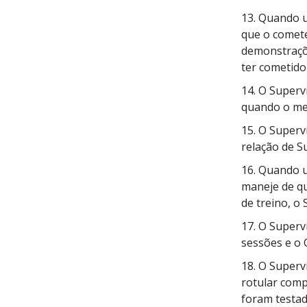
13. Quando u
que o comet
demonstraçõe
ter cometido
14. O Superv
quando o me
15. O Superv
relação de
S
16. Quando u
maneje de q
de treino, o
17. O Superv
sessões e o 
18. O Superv
rotular comp
foram testad