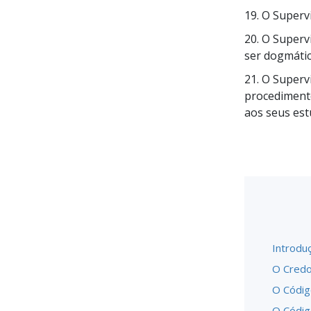
19. O Superv
20. O Superv
ser dogmátic
21. O Superv
procedimento
aos seus est
Introdu
O Credo
O Códig
O Códig