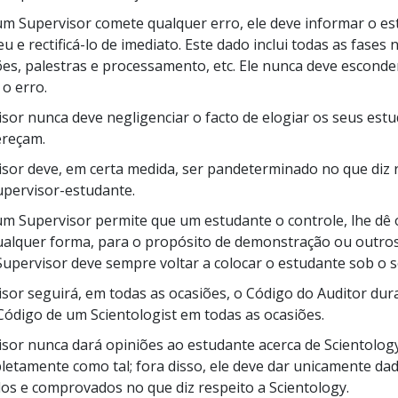
m Supervisor comete qualquer erro, ele deve informar o es
eu e
rectificá-lo
de imediato. Este dado inclui todas as fases n
s, palestras e processamento, etc. Ele nunca deve esconder
 o erro.
isor nunca deve negligenciar o facto de elogiar os seus est
reçam.
isor deve, em certa medida, ser pandeterminado no que diz 
upervisor-estudante.
m Supervisor permite que um estudante o controle, lhe dê
ualquer forma, para o propósito de demonstração ou outro
 Supervisor deve sempre voltar a colocar o estudante sob o s
isor seguirá, em todas as ocasiões, o Código do Auditor dur
Código de um Scientologist em todas as ocasiões.
isor nunca dará opiniões ao estudante acerca de Scientolog
letamente como tal; fora disso, ele deve dar unicamente da
os e comprovados no que diz respeito a Scientology.