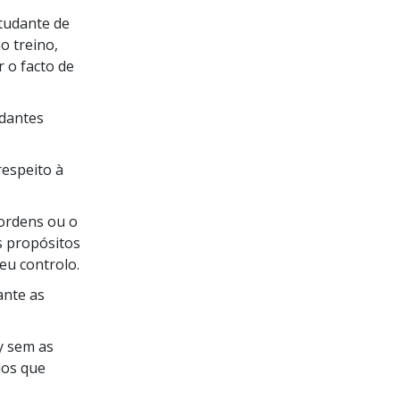
tudante de
o treino,
 o facto de
udantes
respeito à
 ordens ou o
s propósitos
eu controlo.
ante as
y sem as
dos que