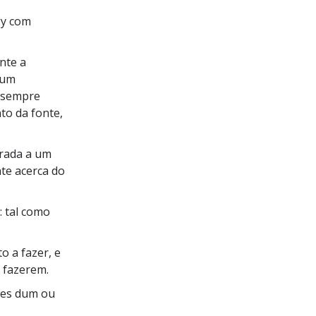
gy com
nte a
 um
e sempre
to da fonte,
rrada a um
nte acerca do
 tal como
o a fazer, e
a fazerem.
tes dum ou