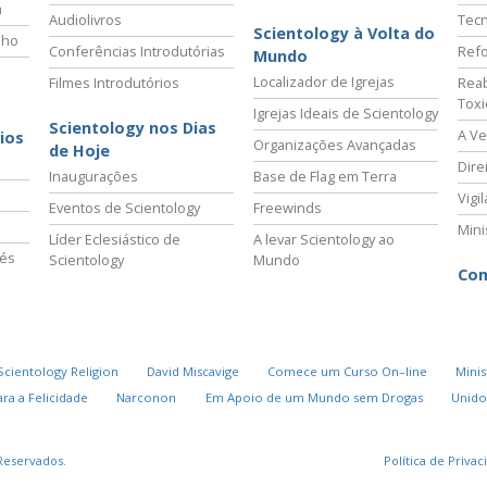
a
Audiolivros
Tecn
Scientology à Volta do
lho
Conferências Introdutórias
Refo
Mundo
Localizador de Igrejas
Filmes Introdutórios
Reab
Tox
Igrejas Ideais de Scientology
Scientology nos Dias
A Ve
ios
Organizações Avançadas
de Hoje
Dire
Inaugurações
Base de Flag em Terra
Vigi
Eventos de Scientology
Freewinds
Mini
Líder Eclesiástico de
A levar Scientology ao
vés
Scientology
Mundo
Com
Scientology Religion
David Miscavige
Comece um Curso On–line
Minis
ra a Felicidade
Narconon
Em Apoio de um Mundo sem Drogas
Unido
Reservados.
Política de Priva