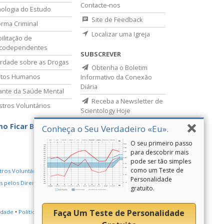
Contacte‑nos
ologia do Estudo
Site de Feedback
rma Criminal
Localizar uma Igreja
ilitação de
icodependentes
SUBSCREVER
rdade sobre as Drogas
Obtenha o Boletim
itos Humanos
Informativo da Conexão
Diária
lante da Saúde Mental
Receba a Newsletter de
stros Voluntários
Scientology Hoje
o Ficar Bem
Conheça o Seu Verdadeiro «Eu».
O seu primeiro passo
para descobrir mais
pode ser tão simples
como um Teste de
tros Voluntários de Scientology
Personalidade
s pelos Direitos Humanos
Youth for Human Rights
gratuito.
Faça Um Teste de Personalidade
cidade
•
Política de Cookies
•
Termos de Utilização
•
Aviso Legal