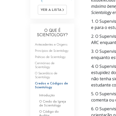
estabelecidas
O que é a Grandez
máximo benefí
VER A LISTA
Scientology e
1. O Supervi
e para o est
O QUE É
SCIENTOLOGY?
2. O Supervi
ARC enquanto
Antecedentes e Origens
Princípios de Scientology
3. O Supervi
Práticas de Scientology
enquanto est
Cerimónias de
4. O Supervi
Scientology
estupidez do
O Sacerdócio de
Scientology
não tenha si
Credos e Códigos de
estudante co
Scientology
5. O Superv
Introdução
comenta ou d
O Credo da Igreja
de Scientology
6. O Supervi
O Código do
orientação p
Auditor