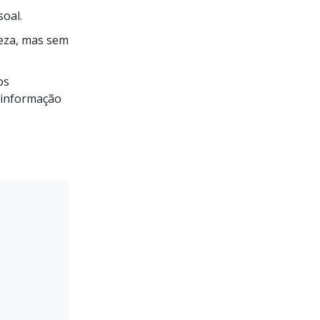
oal.
teza, mas sem
os
 informação