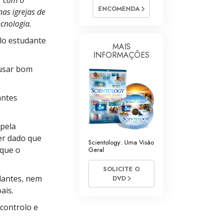
, com o
ENCOMENDA
nas igrejas de
Respostas às Drogas
cnologia.
Crianças
lo estudante
MAIS
Ferramentas para o Local do Trabalho
INFORMAÇÕES
 usar bom
Ética e as Condições
A Causa da Supressão
antes
Investigações
 pela
Bases da Organização
er dado que
Scientology: Uma Visão
 que o
Fundamentos das Relações Públicas
Geral
SOLICITE O
Metas e Objetivos
dantes, nem
DVD
A Tecnologia de Estudo
ais.
controlo e
Comunicação