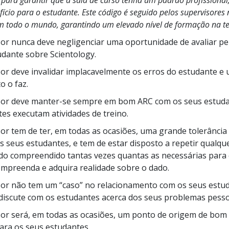
 para garantir que a sala de curso tenha um padrão profissional
a?
cio para o estudante. Este código é seguido pelos supervisores 
m todo o mundo, garantindo um elevado nível de formação na te
sor nunca deve negligenciar uma oportunidade de avaliar pe
udante sobre Scientology.
sor deve invalidar implacavelmente os erros do estudante e
 o faz.
sor deve
manter-se
sempre em bom ARC com os seus estud
es executam atividades de treino.
sor tem de ter, em todas as ocasiões, uma grande tolerância
s seus estudantes, e tem de estar disposto a repetir qualqu
do compreendido tantas vezes quantas as necessárias para
mpreenda e adquira realidade sobre o dado.
isor não tem um
“caso”
no relacionamento com os seus estu
iscute com os estudantes acerca dos seus problemas pesso
sor será, em todas as ocasiões, um ponto de origem de bom 
ara os seus estudantes.