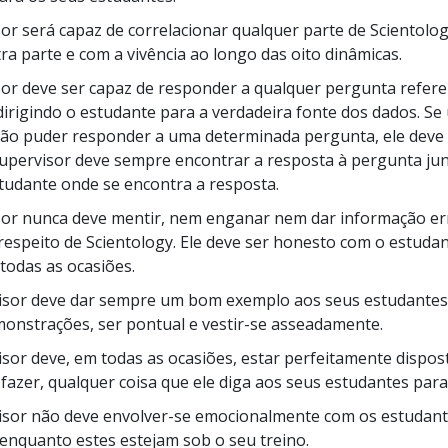
sor será capaz de correlacionar qualquer parte de Scientolo
ra parte e com a vivência ao longo das oito dinâmicas.
sor deve ser capaz de responder a qualquer pergunta refere
dirigindo o estudante para a verdadeira fonte dos dados. Se
não puder responder a uma determinada pergunta, ele dev
upervisor deve sempre encontrar a resposta à pergunta jun
studante onde se encontra a resposta.
isor nunca deve mentir, nem enganar nem dar informação e
respeito de Scientology. Ele deve ser honesto com o estuda
todas as ocasiões.
isor deve dar sempre um bom exemplo aos seus estudantes:
monstrações, ser pontual e
vestir-se
asseadamente.
isor deve, em todas as ocasiões, estar perfeitamente dispost
 fazer, qualquer coisa que ele diga aos seus estudantes par
isor não deve
envolver-se
emocionalmente com os estudan
enquanto estes estejam sob o seu treino.