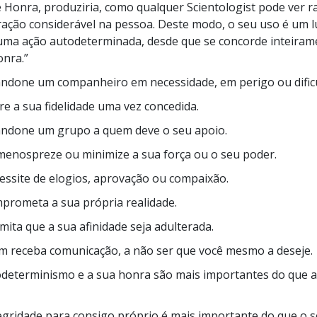
 Honra, produziria, como qualquer Scientologist pode ver 
a?
ação considerável na pessoa. Deste modo, o seu uso é um lu
uma ação autodeterminada, desde que se concorde inteiram
nra.”
andone um companheiro em necessidade, em perigo ou dific
ire a sua fidelidade uma vez concedida.
andone um grupo a quem deve o seu apoio.
menospreze ou minimize a sua força ou o seu poder.
essite de elogios, aprovação ou compaixão.
prometa a sua própria realidade.
mita que a sua afinidade seja adulterada.
m receba comunicação, a não ser que você mesmo a deseje.
odeterminismo e a sua honra são mais importantes do que a
tegridade para consigo próprio é mais importante do que o s