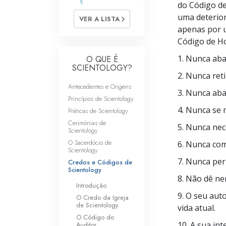
do Código de
O que é a Grandez
uma deterior
VER A LISTA
apenas por 
Código de
Ho
1. Nunca ab
O QUE É
SCIENTOLOGY?
2. Nunca ret
Antecedentes e Origens
3. Nunca ab
Princípios de Scientology
4. Nunca se 
Práticas de Scientology
Cerimónias de
5. Nunca nec
Scientology
O Sacerdócio de
6. Nunca com
Scientology
7. Nunca per
Credos e Códigos de
Scientology
8. Não dê ne
Introdução
9. O seu aut
O Credo da Igreja
de Scientology
vida atual.
O Código do
10. A sua in
Auditor