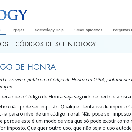
?
Igrejas
Scientology Hoje
Como Ajudamos
Perguntas 
OS E CÓDIGOS DE SCIENTOLOGY
Localizar uma Igreja
Inaugurações
O Caminho para a Felicidade
Antecedent
Livro
e Scientology
Igrejas Ideais de Scientology
Eventos de Scientology
Escolástica Aplicada
Dentro dum
Audi
IGO DE HONRA
ologists Dizem
Organizações Avançadas
David Miscavige — Líder Eclesiástico
Criminon
A Organiza
Conf
de Scientology
rd escreveu e publicou o Código de Honra em 1954, juntamente
Base em Terra de Flag
Narconon
Filme
ogist
odução:
Freewinds
A Verdade sobre as Drogas
Serv
pera que o Código de Honra seja seguido de perto e à risca.
A levar Scientology ao Mundo
Unidos para os Direitos Humanos
tico não pode ser imposto. Qualquer tentativa de impor o 
s de Scientology
o-ia para
o nível de um código moral. Não pode ser imposto
Comissão dos Cidadãos para os
anética
Direitos Humanos
e porque este é um modo de vida que só pode existir como
 for imposto. Qualquer outro uso, que não seja o uso autod
Ministros Voluntários de Scientol