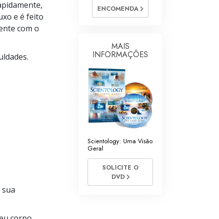
rapidamente,
ENCOMENDA
Respostas às Drogas
xo e é feito
ente com o
Crianças
MAIS
Ferramentas para o Local do Trabalho
INFORMAÇÕES
uldades.
Ética e as Condições
A Causa da Supressão
Investigações
Bases da Organização
Scientology: Uma Visão
Fundamentos das Relações Públicas
Geral
SOLICITE O
Metas e Objetivos
DVD
A Tecnologia de Estudo
 sua
Comunicação
eu corpo.