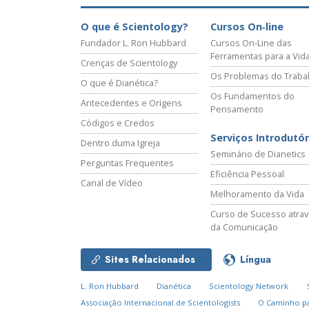
O que é Scientology?
Cursos On‑line
Fundador L. Ron Hubbard
Cursos On‑Line das
Ferramentas para a Vid
Crenças de Scientology
Os Problemas do Traba
O que é Dianética?
Os Fundamentos do
Antecedentes e Origens
Pensamento
Códigos e Credos
Serviços Introdutór
Dentro duma Igreja
Seminário de Dianetics
Perguntas Frequentes
Eficiência Pessoal
Canal de Vídeo
Melhoramento da Vida
Curso de Sucesso atra
da Comunicação
Sites Relacionados
Língua
L. Ron Hubbard
Dianética
Scientology Network
Associação Internacional de Scientologists
O Caminho pa