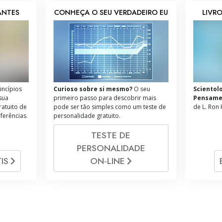
IANTES
CONHEÇA O SEU VERDADEIRO EU
LIVRO
incípios
Curioso sobre si mesmo?
O seu
Scientol
 sua
primeiro passo para descobrir mais
Pensame
ratuito de
pode ser tão simples como um teste de
de L. Ron
nferências.
personalidade gratuito.
TESTE DE
PERSONALIDADE
IS
ON‑LINE