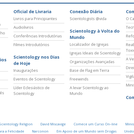
Oficial de Livraria
Conexão Diária
Co
Livros para Principiantes
Scientologists @vida
O Ca
a
Audiolivros
Tecn
Scientology à Volta do
lho
Conferências Introdutórias
Refo
Mundo
Localizador de Igrejas
Filmes Introdutórios
Reab
Tox
Igrejas Ideais de Scientology
Scientology nos Dias
A Ve
ios
Organizações Avançadas
de Hoje
Dire
Inaugurações
Base de Flag em Terra
Vigi
Eventos de Scientology
Freewinds
Mini
Líder Eclesiástico de
A levar Scientology ao
vés
Scientology
Mundo
Com
Scientology Religion
David Miscavige
Comece um Curso On–line
Minis
ra a Felicidade
Narconon
Em Apoio de um Mundo sem Drogas
Unido