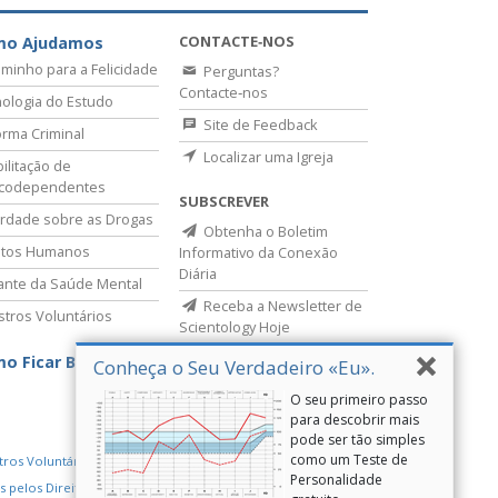
CONTACTE‑NOS
mo Ajudamos
minho para a Felicidade
Perguntas?
Contacte‑nos
ologia do Estudo
Site de Feedback
rma Criminal
Localizar uma Igreja
ilitação de
icodependentes
SUBSCREVER
rdade sobre as Drogas
Obtenha o Boletim
itos Humanos
Informativo da Conexão
Diária
lante da Saúde Mental
Receba a Newsletter de
stros Voluntários
Scientology Hoje
o Ficar Bem
Conheça o Seu Verdadeiro «Eu».
O seu primeiro passo
para descobrir mais
pode ser tão simples
como um Teste de
tros Voluntários de Scientology
Personalidade
s pelos Direitos Humanos
Youth for Human Rights