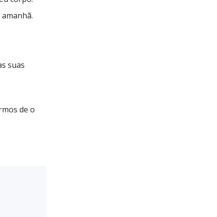
u amanhã.
as suas
ermos de o