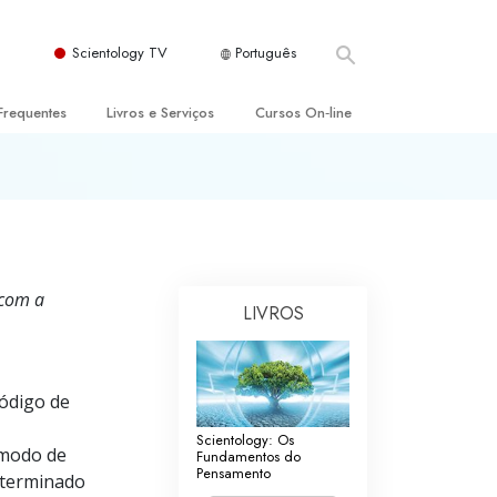
Scientology TV
Português
Frequentes
Livros e Serviços
Cursos On‑line
es e Princípios Básicos
s para Principiantes
Como Resolver Conflitos
a Igreja
olivros
As Dinâmicas da Existência
ção de Scientology
erências Introdutórias
Os Componentes da Compreensão
 com a
s Introdutórios
Soluções para Um Ambiente Perigoso
LIVROS
iços Introdutórios
Ajudas para Doenças e Ferimentos
Integridade e Honestidade
Código de
Casamento
Scientology: Os
 modo de
Fundamentos do
Pensamento
A Escala de Tom Emocional
eterminado
ogy