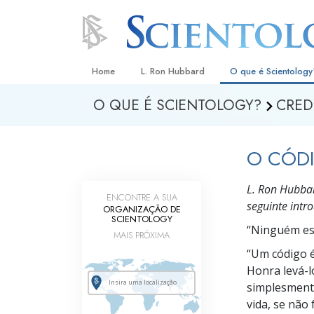
Home
L. Ron Hubbard
O que é Scientology
O QUE É SCIENTOLOGY?
CRED
Crenças e Práticas
Credos e Códigos d
O CÓD
Aquilo que os Scient
sobre Scientology
L. Ron Hubba
ENCONTRE A SUA
Conheça um Scientol
seguinte intr
ORGANIZAÇÃO DE
SCIENTOLOGY
Dentro duma Igreja
“Ninguém
es
MAIS PRÓXIMA
“Um
código é
Os Princípios Básico
Honra
levá-l
Uma Introdução a Di
simplesment
vida, se não
Amor e Ódio –