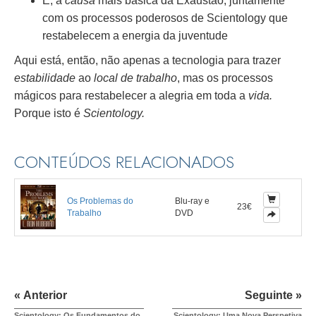
E, a
causa
mais básica da Exaustão, juntamente
com os processos poderosos de Scientology que
restabelecem a energia da juventude
Aqui está, então, não apenas a tecnologia para trazer
estabilidade
ao
local de trabalho
, mas os processos
mágicos para restabelecer a alegria em toda a
vida.
Porque isto é
Scientology.
CONTEÚDOS RELACIONADOS
Os Problemas do
Blu-ray e
23€
Trabalho
DVD
« Anterior
Seguinte »
Scientology: Os Fundamentos do
Scientology: Uma Nova Perspetiva