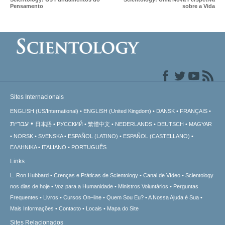
Pensamento
sobre a Vida
Sites Internacionais
ENGLISH (US/International)
ENGLISH (United Kingdom)
DANSK
FRANÇAIS
עברית
日本語
РУССКИЙ
繁體中文
NEDERLANDS
DEUTSCH
MAGYAR
NORSK
SVENSKA
ESPAÑOL (LATINO)
ESPAÑOL (CASTELLANO)
ΕΛΛΗΝΙΚA
ITALIANO
PORTUGUÊS
Links
L. Ron Hubbard
Crenças e Práticas de Scientology
Canal de Vídeo
Scientology
nos dias de hoje
Voz para a Humanidade
Ministros Voluntários
Perguntas
Frequentes
Livros
Cursos On–line
Quem Sou Eu?
A Nossa Ajuda é Sua
Mais Informações
Contacto
Locais
Mapa do Site
Sites Relacionados