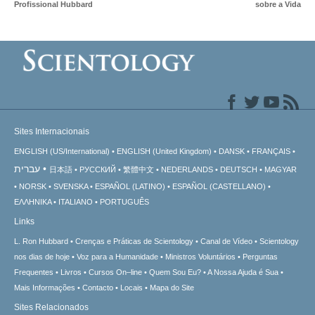
Profissional Hubbard
sobre a Vida
Sites Internacionais
ENGLISH (US/International)
ENGLISH (United Kingdom)
DANSK
FRANÇAIS
עברית
日本語
РУССКИЙ
繁體中文
NEDERLANDS
DEUTSCH
MAGYAR
NORSK
SVENSKA
ESPAÑOL (LATINO)
ESPAÑOL (CASTELLANO)
ΕΛΛΗΝΙΚA
ITALIANO
PORTUGUÊS
Links
L. Ron Hubbard
Crenças e Práticas de Scientology
Canal de Vídeo
Scientology
nos dias de hoje
Voz para a Humanidade
Ministros Voluntários
Perguntas
Frequentes
Livros
Cursos On–line
Quem Sou Eu?
A Nossa Ajuda é Sua
Mais Informações
Contacto
Locais
Mapa do Site
Sites Relacionados