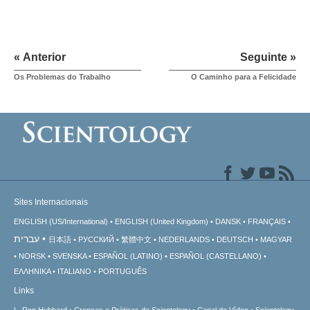
« Anterior
Seguinte »
Os Problemas do Trabalho
O Caminho para a Felicidade
Sites Internacionais
ENGLISH (US/International)
ENGLISH (United Kingdom)
DANSK
FRANÇAIS
עברית
日本語
РУССКИЙ
繁體中文
NEDERLANDS
DEUTSCH
MAGYAR
NORSK
SVENSKA
ESPAÑOL (LATINO)
ESPAÑOL (CASTELLANO)
ΕΛΛΗΝΙΚA
ITALIANO
PORTUGUÊS
Links