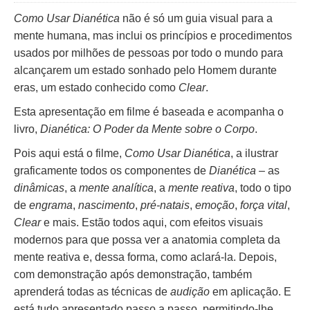
Como Usar Dianética
não é só um guia visual para a
mente humana, mas inclui os princípios e procedimentos
usados por milhões de pessoas por todo o mundo para
alcançarem um estado sonhado pelo Homem durante
eras, um estado conhecido como
Clear
.
Esta apresentação em filme é baseada e acompanha o
livro,
Dianética: O Poder da Mente sobre o Corpo
.
Pois aqui está o filme,
Como Usar Dianética
, a ilustrar
graficamente todos os componentes de
Dianética
– as
dinâmicas
, a
mente analítica
, a
mente reativa
, todo o tipo
de
engrama
,
nascimento
,
pré-natais
,
emoção
,
força vital
,
Clear
e mais. Estão todos aqui, com efeitos visuais
modernos para que possa ver a anatomia completa da
mente reativa e, dessa forma, como aclará-la. Depois,
com demonstração após demonstração, também
aprenderá todas as técnicas de
audição
em aplicação. E
está tudo apresentado passo a passo, permitindo-lhe