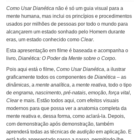
Como Usar Dianética
não é só um guia visual para a
mente humana, mas inclui os princípios e procedimentos
usados por milhões de pessoas por todo o mundo para
alcançarem um estado sonhado pelo Homem durante
eras, um estado conhecido como
Clear
.
Esta apresentação em filme é baseada e acompanha o
livro,
Dianética: O Poder da Mente sobre o Corpo
.
Pois aqui está o filme,
Como Usar Dianética
, a ilustrar
graficamente todos os componentes de
Dianética
– as
dinâmicas
, a
mente analítica
, a
mente reativa
, todo o tipo
de
engrama
,
nascimento
,
pré-natais
,
emoção
,
força vital
,
Clear
e mais. Estão todos aqui, com efeitos visuais
modernos para que possa ver a anatomia completa da
mente reativa e, dessa forma, como aclará-la. Depois,
com demonstração após demonstração, também
aprenderá todas as técnicas de
audição
em aplicação. E
está tudo apresentado passo a passo, permitindo-lhe