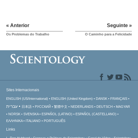
« Anterior
Seguinte »
Os Problemas do Trabalho
O Caminho para a Felicidade
Sites Internacionais
ENGLISH (US/International)
ENGLISH (United Kingdom)
DANSK
FRANÇAIS
עברית
日本語
РУССКИЙ
繁體中文
NEDERLANDS
DEUTSCH
MAGYAR
NORSK
SVENSKA
ESPAÑOL (LATINO)
ESPAÑOL (CASTELLANO)
ΕΛΛΗΝΙΚA
ITALIANO
PORTUGUÊS
Links