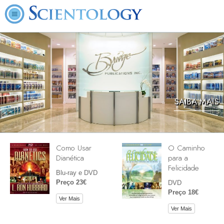
SAIBA MAIS
Como Usar
O Caminho
Dianética
para a
Felicidade
Blu-ray e DVD
Preço 23€
DVD
Preço 18€
Ver Mais
Ver Mais