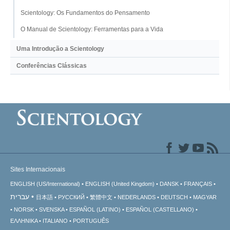
Scientology: Os Fundamentos do Pensamento
O Manual de Scientology: Ferramentas para a Vida
Uma Introdução a Scientology
Conferências Clássicas
Sites Internacionais
ENGLISH (US/International)
ENGLISH (United Kingdom)
DANSK
FRANÇAIS
עברית
日本語
РУССКИЙ
繁體中文
NEDERLANDS
DEUTSCH
MAGYAR
NORSK
SVENSKA
ESPAÑOL (LATINO)
ESPAÑOL (CASTELLANO)
ΕΛΛΗΝΙΚA
ITALIANO
PORTUGUÊS