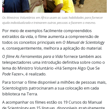
Os Ministros Voluntários em África usam as suas habilidades para fornecer
ajuda individualizada e treinarem outras pessoas a fazerem o mesmo.
Por meio de exemplos facilmente compreendidos
extraídos da vida, o filme aumenta a compreensão de
todos os conceitos principais em
O Manual de Scientology
e, consequentemente, melhora a aplicação do material.
O filme As Ferramentas para a Vida
fornece também aos
telespectadores uma introdução definitiva sobre como o
lema do Ministro Voluntário «Há Sempre Algo Que Se
Pode
Fazer», é realizado.
Para tornar o filme disponível a milhões de pessoas mais,
Scientologists patrocinaram a sua colocação em cada
biblioteca na Terra.
A acompanhar os filmes estão os 19 Cursos do Manual
de Scientology em
15 línguas,
disponíveis gratuitamente