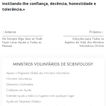
instilando-lhe confiança, decência, honestidade e
tolerância.»
Anterior
Próximo
Há Sempre Algo Que se
Pode
Soluções para Todos os
Fazer Levar Ajuda a Todas as
Aspetos da Vida dos Ministros
Pessoas
Voluntários
On-line
MINISTROS VOLUNTÁRIOS DE SCIENTOLOGY
Apoiar o Programa Global dos Ministros Voluntários
Ministros Voluntários
Elementos Multimédia
Colaborar em Ajuda
Estender ajuda a todos os lugares e em qualquer lugar
Ajuda em Desastres Globais