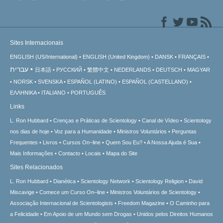
Sites Internacionais
ENGLISH (US/International)
ENGLISH (United Kingdom)
DANSK
FRANÇAIS
עברית
日本語
РУССКИЙ
繁體中文
NEDERLANDS
DEUTSCH
MAGYAR
NORSK
SVENSKA
ESPAÑOL (LATINO)
ESPAÑOL (CASTELLANO)
ΕΛΛΗΝΙΚA
ITALIANO
PORTUGUÊS
Links
L. Ron Hubbard
Crenças e Práticas de Scientology
Canal de Vídeo
Scientology
nos dias de hoje
Voz para a Humanidade
Ministros Voluntários
Perguntas
Frequentes
Livros
Cursos On–line
Quem Sou Eu?
A Nossa Ajuda é Sua
Mais Informações
Contacto
Locais
Mapa do Site
Sites Relacionados
L. Ron Hubbard
Dianética
Scientology Network
Scientology Religion
David
Miscavige
Comece um Curso On–line
Ministros Voluntários de Scientology
Associação Internacional de Scientologists
Freedom Magazine
O Caminho para
a Felicidade
Em Apoio de um Mundo sem Drogas
Unidos pelos Direitos Humanos