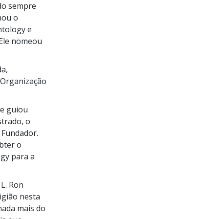
ndo sempre
mou o
ntology e
. Ele nomeou
da,
 Organização
ue guiou
strado, o
u Fundador.
bter o
ogy para a
 L. Ron
igião nesta
 nada mais do