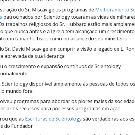
stração do Sr. Miscavige os programas de
Melhoramento So
s
patrocinados por Scientology tocaram as vidas de milhare
Os trabalhos religiosos do Sr. Hubbard estão mais amplame
do que nunca antes e a Igreja tem alcançado um cresciment
nto em tamanho físico como no alcance do seu ministério.
 do Sr. David Miscavige em cumprir a visão e legado de L. Ro
ria abreviada da sua liderança:
u o crescimento e expansão contínuos de Scientology
acionalmente
Scientology disponível amplamente às pessoas de todos os 
elo mundo fora
olveu programas para abordar os piores males da sociedad
nciar os recursos para pôr esses programas em ação
rou que as
Escrituras de Scientology
são verdadeiras aos es
is do Fundador