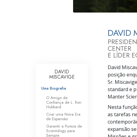
O que é a Grandez
DAVID 
PRESIDE
CENTER
E LÍDER 
David Miscavi
DAVID
posição enqu
MISCAVIGE
Sr. Miscavig
Uma Biografia
standard e p
Manter Scien
O Amigo de
Confiança de
L. Ron
Nesta função
Hubbard
as tarefas n
Criar uma Nova Era
de Expansão
contemporâne
Garantir a Pureza de
expansão sem
Scientology para
Sempre
Missões e gr