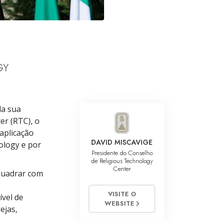
Respostas às Drogas
Crianças
Ferramentas para o Local do Trabalho
GY
Ética e as Condições
A Causa da Supressão
da sua
Investigações
er (RTC), o
Bases da Organização
aplicação
DAVID MISCAVIGE
ology e por
Fundamentos das Relações Públicas
Presidente do Conselho
de Religious Technology
Center
Metas e Objetivos
quadrar com
A Tecnologia de Estudo
VISITE O
vel de
WEBSITE
ejas,
Comunicação