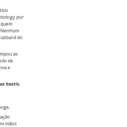
tivo
entology por
m quem
s. Nenhum
 Hubbard do
impou as
olo de
iva e
os hostis.
vige.
zação
 em mãos