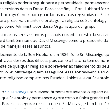
 a religião poderia seguir para a perpetuidade, permanece
os ensinos da sua Fonte. Para esse fim, L. Ron Hubbard for
chnology Center para guardar as marcas registadas de Scie
para preservar, manter e proteger a religião de Scientology
ige como Administrador dessa Organização da Igreja.
sionar os seus assuntos pessoais durante o resto da sua vi
ard também nomeou David Miscavige como o presidente da
 de manejar esses assuntos.
lecimento de L. Ron Hubbard em 1986, foi o Sr. Miscavige q
através desses dias difíceis; pois como a história tem demon
este de qualquer religião é sobreviver ao falecimento do se
foi o Sr. Miscavige quem assegurou essa sobrevivência ao o
to religioso completo nos Estados Unidos e levar Scientol
.
, o
Sr. Miscavige
tem levado firmemente adiante o legado de
 que Scientology permanece agora como a única grande rel
 Para se assegurar disso, o que o Sr. Miscavige tem feito é