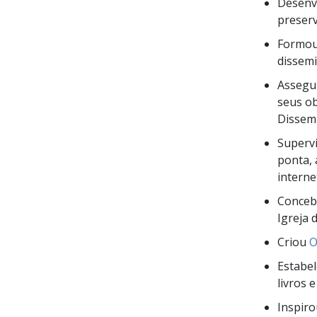
Desenvo
preserv
Formou
dissemi
Assegu
seus ob
Dissemi
Superv
ponta, 
interne
Concebe
Igreja 
Criou
O
Estabe
livros 
Inspiro