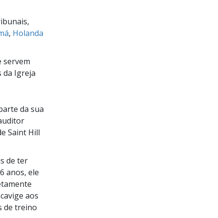
ibunais,
má
,
Holanda
ue servem
 da Igreja
parte da sua
auditor
 Saint Hill
s de ter
6 anos, ele
retamente
scavige aos
s de treino