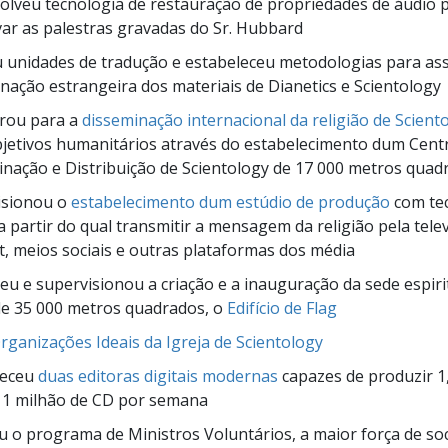
lveu tecnologia de restauração de propriedades de áudio 
ar as palestras gravadas do Sr. Hubbard
 unidades de tradução e estabeleceu metodologias para as
nação estrangeira dos materiais de Dianetics e Scientology
rou para a
disseminação internacional da religião de Scient
jetivos humanitários através do estabelecimento dum Cent
nação e Distribuição de Scientology de 17 000 metros quad
isionou o
estabelecimento dum estúdio de produção
com tec
a partir do qual transmitir a mensagem da religião pela telev
t, meios sociais e outras plataformas dos média
u e supervisionou a criação e a inauguração da sede espiri
de 35 000 metros quadrados, o
Edifício de Flag
rganizações Ideais da Igreja de Scientology
leceu
duas editoras digitais modernas
capazes de produzir 1
e 1 milhão de CD por semana
u o programa de Ministros Voluntários, a maior força de so