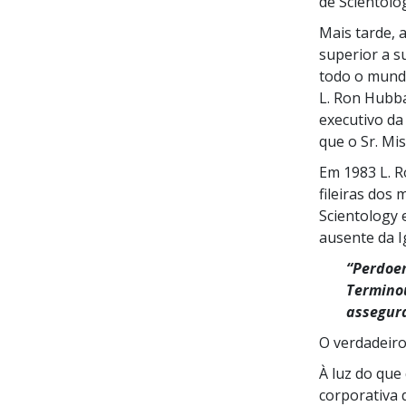
de Scientolo
Mais tarde, 
superior a s
todo o mundo
L. Ron Hubba
executivo da
que o Sr. Mis
Em 1983 L. R
fileiras dos
Scientology 
ausente da I
“Perdoem
Terminou
assegura
O verdadeiro
À luz do que
corporativa 