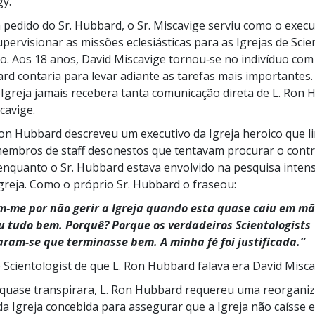
gy.
a pedido do Sr. Hubbard, o Sr. Miscavige serviu como o execu
upervisionar as missões eclesiásticas para as Igrejas de Sci
. Aos 18 anos, David Miscavige tornou‑se no indivíduo co
rd contaria para levar adiante as tarefas mais importante
 Igreja jamais recebera tanta comunicação direta de L. Ron
cavige.
on Hubbard descreveu um executivo da Igreja heroico que l
 membros de staff desonestos que tentavam procurar o contr
enquanto o Sr. Hubbard estava envolvido na pesquisa intens
greja. Como o próprio Sr. Hubbard o fraseou:
‑me por não gerir a Igreja quando esta quase caiu em mã
 tudo bem. Porquê? Porque os verdadeiros Scientologists
ram‑se que terminasse bem. A minha fé foi justificada.”
 Scientologist de que L. Ron Hubbard falava era David Misca
 quase transpirara, L. Ron Hubbard requereu uma reorgani
da Igreja concebida para assegurar que a Igreja não caísse