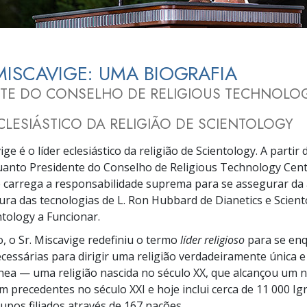
a?
MISCAVIGE: UMA BIOGRAFIA
NTE DO CONSELHO DE RELIGIOUS TECHNOLO
ECLESIÁSTICO DA RELIGIÃO DE SCIENTOLOGY
ge é o líder eclesiástico da religião de Scientology. A partir 
anto Presidente do Conselho de Religious Technology Cent
e carrega a responsabilidade suprema para se assegurar da 
ura das tecnologias de L. Ron Hubbard de Dianetics e Scient
tology a Funcionar.
, o Sr. Miscavige redefiniu o termo
líder religioso
para se en
ecessárias para dirigir uma religião verdadeiramente única e
a — uma religião nascida no século XX, que alcançou um ní
 precedentes no século XXI e hoje inclui cerca de 11 000 Igr
upos filiados através de 167 nações.