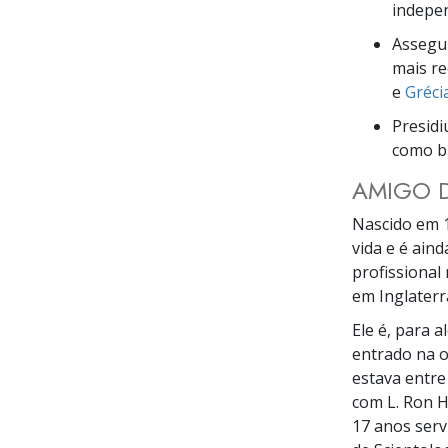
indepe
Assegur
mais r
e
Gréci
Presidi
como br
AMIGO D
Nascido em 1
vida e é ain
profissional
em Inglaterr
Ele é, para 
entrado na o
estava entre
com L. Ron H
17 anos serv