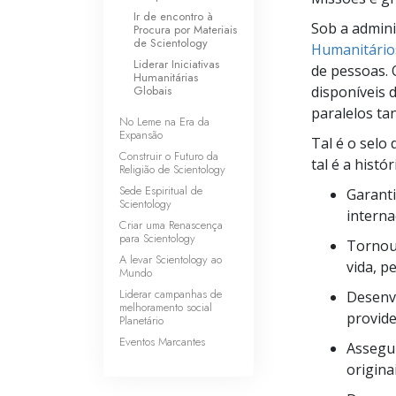
Ir de encontro à
Sob a admini
Procura por Materiais
de Scientology
Humanitário
Liderar Iniciativas
de pessoas. 
Humanitárias
Globais
disponíveis 
paralelos ta
No Leme na Era da
Expansão
Tal é o selo
Construir o Futuro da
tal é a histó
Religião de Scientology
Sede Espiritual de
Garanti
Scientology
intern
Criar uma Renascença
para Scientology
Tornou 
A levar Scientology ao
vida, p
Mundo
Liderar campanhas de
Desenv
melhoramento social
provide
Planetário
Eventos Marcantes
Assegu
origina