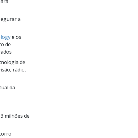
para
segurar a
ology
e os
ro de
rados
nologia de
isão, rádio,
tual da
,3 milhões de
corro