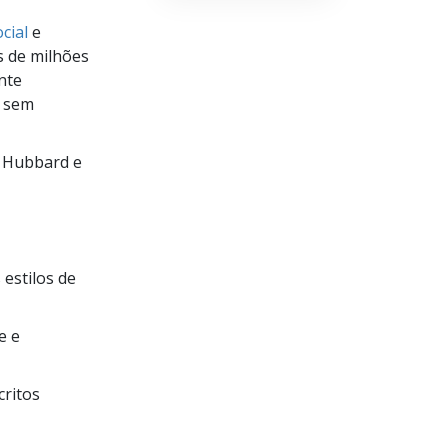
cial
e
s de milhões
nte
o sem
n Hubbard e
estilos de
e e
critos