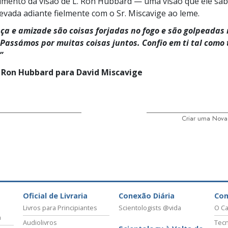
mento da visão de L. Ron Hubbard — uma visão que ele sab
levada adiante fielmente com o Sr. Miscavige ao leme.
ça e amizade são coisas forjadas no fogo e são golpeadas
 Passámos por muitas coisas juntos. Confio em ti tal como 
”
 Ron Hubbard para David Miscavige
Criar uma Nova
Oficial de Livraria
Conexão Diária
Co
Livros para Principiantes
Scientologists @vida
O Ca
a
Audiolivros
Tecn