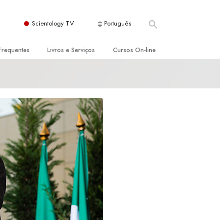
Scientology TV
Português
Frequentes
Livros e Serviços
Cursos On‑line
es e Princípios Básicos
s para Principiantes
Como Resolver Conflitos
a Igreja
olivros
As Dinâmicas da Existência
ção de Scientology
erências Introdutórias
Os Componentes da Compreensão
s Introdutórios
Soluções para Um Ambiente Perigoso
iços Introdutórios
Ajudas para Doenças e Ferimentos
Integridade e Honestidade
Casamento
A Escala de Tom Emocional
ogy