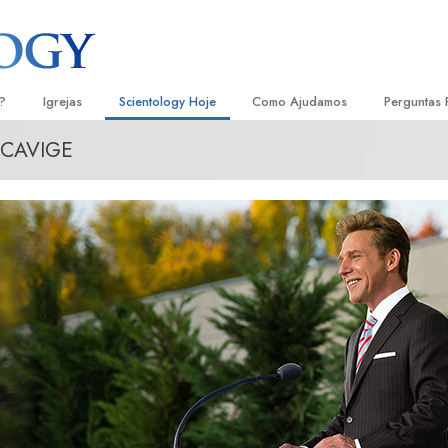
?
Igrejas
Scientology Hoje
Como Ajudamos
Perguntas 
SCAVIGE
Localizar uma Igreja
Inaugurações
O Caminho para a Felicidade
Antecedent
Livro
e Scientology
Igrejas Ideais de Scientology
Eventos de Scientology
Escolástica Aplicada
Dentro dum
Audi
ologists Dizem
Organizações Avançadas
David Miscavige — Líder Eclesiástico
Criminon
A Organiza
Conf
de Scientology
Base em Terra de Flag
Narconon
Filme
ogist
Freewinds
A Verdade sobre as Drogas
Serv
A levar Scientology ao Mundo
Unidos para os Direitos Humanos
s de Scientology
Comissão dos Cidadãos para os
anética
Direitos Humanos
Ministros Voluntários de Scientol