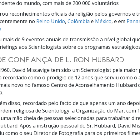
ndente do mundo, com mais de 200 000 voluntários
ou reconhecimentos oficiais da religião pelos governos e tr
ecentemente no
Reino Unido
,
Colômbia
e
México
, e em
Pana
a
u mais de 9 eventos anuais de transmissão a nível global q
iefings aos Scientologists sobre os programas estratégicos
E CONFIANÇA DE L. RON HUBBARD
960, David Miscavige tem sido um Scientologist pela maior 
da recordado como o prodígio de 12 anos que serviu como o 
 mais novo no famoso Centro de Aconselhamento Hubbard de
a.
além disso, recordado pelo facto de que apenas um ano depoi
rdem religiosa de Scientology, a Organização do Mar, com 1
 uma mão cheia de pessoas selecionadas para trabalhar di
ubbard. Após a instrução pessoal do Sr. Hubbard, David Mi
iu como o seu Diretor de Fotografia para os primeiros filme