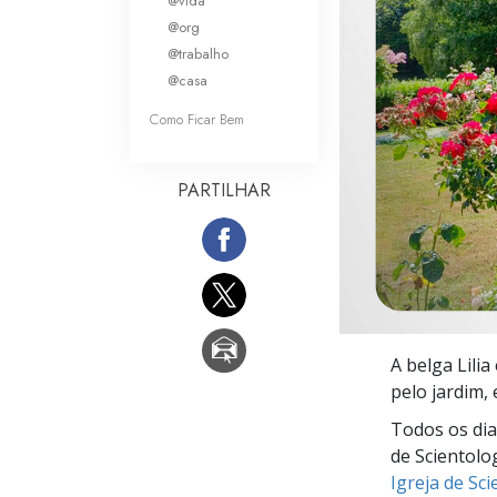
@vida
O que é a Grandez
@org
@trabalho
@casa
Como Ficar Bem
PARTILHAR
A belga Lili
pelo jardim,
Todos os dia
de Scientolo
Igreja de Sc