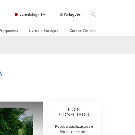
Scientology TV
Português
Frequentes
Livros e Serviços
Cursos On‑line
es e Princípios Básicos
s para Principiantes
Como Resolver Conflitos
a Igreja
olivros
As Dinâmicas da Existência
ção de Scientology
erências Introdutórias
Os Componentes da Compreensão
A
s Introdutórios
Soluções para Um Ambiente Perigoso
iços Introdutórios
Ajudas para Doenças e Ferimentos
Integridade e Honestidade
FIQUE
CONECTADO
Casamento
Receba atualizações e
A Escala de Tom Emocional
fique conectado.
ogy