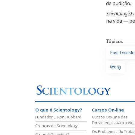
de audição.
Scientologist
na vida —
pes
Tópicos
East Grinst
@org
O que é Scientology?
Cursos On‑line
Fundador L. Ron Hubbard
Cursos On‑Line das
Ferramentas para a Vid
Crenças de Scientology
Os Problemas do Traba
O que é Dianética?