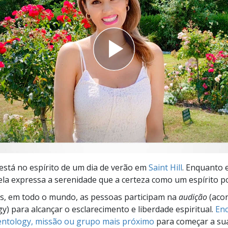
a?
a está no espírito de um dia de verão em
Saint Hill
. Enquanto 
 ela expressa a serenidade que a certeza como um espírito p
s, em todo o mundo, as pessoas participam na
audição
(aco
gy) para alcançar o esclarecimento e liberdade espiritual.
Enc
ientology, missão ou grupo mais próximo
para começar a su