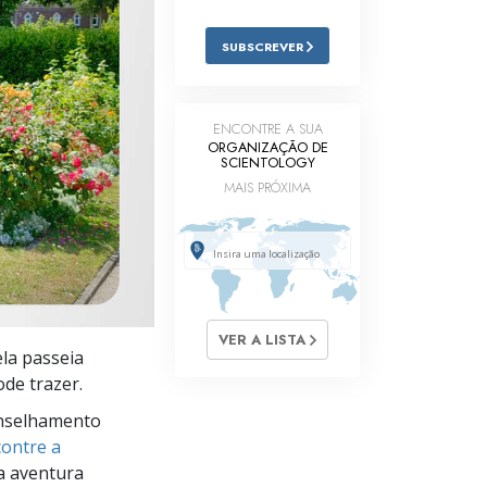
Respostas às Drogas
SUBSCREVER
Crianças
Ferramentas para o Local do Trabalho
ENCONTRE A SUA
ORGANIZAÇÃO DE
Ética e as Condições
SCIENTOLOGY
MAIS PRÓXIMA
A Causa da Supressão
Investigações
Bases da Organização
Fundamentos das Relações Públicas
VER A LISTA
ela passeia
Metas e Objetivos
ode trazer.
A Tecnologia de Estudo
nselhamento
ontre a
Comunicação
a aventura