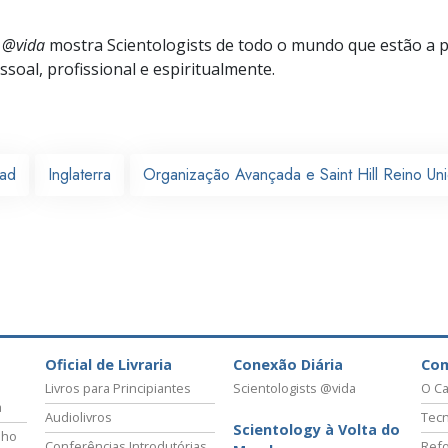
s @vida
mostra Scientologists de todo o mundo que estão a 
soal, profissional e espiritualmente.
ead
Inglaterra
Organização Avançada e Saint Hill Reino Un
Oficial de Livraria
Conexão Diária
Co
Livros para Principiantes
Scientologists @vida
O Ca
a
Audiolivros
Tecn
Scientology à Volta do
lho
Conferências Introdutórias
Refo