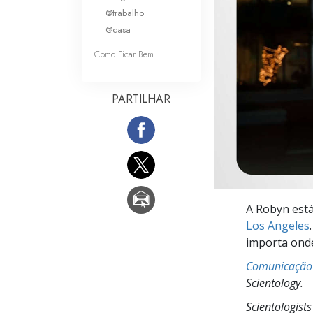
O que é a Grandez
@trabalho
@casa
Como Ficar Bem
PARTILHAR
A Robyn est
Los Angeles
importa onde
Comunicação
Scientology.
Scientologist