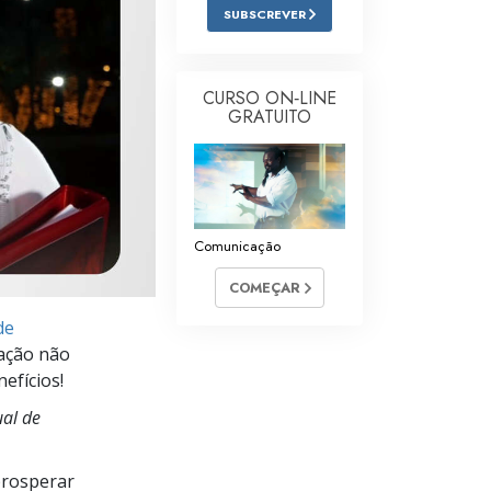
SUBSCREVER
Respostas às Drogas
Crianças
CURSO ON‑LINE
Ferramentas para o Local do Trabalho
GRATUITO
Ética e as Condições
A Causa da Supressão
Investigações
Comunicação
COMEÇAR
Bases da Organização
de
Fundamentos das Relações Públicas
cação não
Metas e Objetivos
efícios!
al de
A Tecnologia de Estudo
Comunicação
prosperar