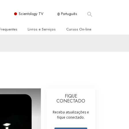
Scientology TV
Português
Frequentes
Livros e Serviços
Cursos On‑line
es e Princípios Básicos
s para Principiantes
Como Resolver Conflitos
a Igreja
olivros
As Dinâmicas da Existência
ção de Scientology
erências Introdutórias
Os Componentes da Compreensão
s Introdutórios
Soluções para Um Ambiente Perigoso
iços Introdutórios
Ajudas para Doenças e Ferimentos
FIQUE
CONECTADO
Integridade e Honestidade
Receba atualizações e
Casamento
fique conectado.
A Escala de Tom Emocional
ogy