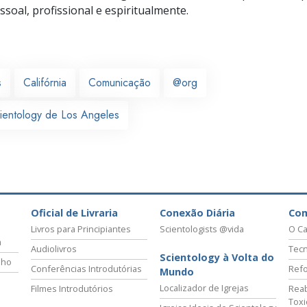
soal, profissional e espiritualmente.
s
Califórnia
Comunicação
@org
cientology de Los Angeles
Oficial de Livraria
Conexão Diária
Co
Livros para Principiantes
Scientologists @vida
O Ca
a
Audiolivros
Tecn
Scientology à Volta do
lho
Conferências Introdutórias
Refo
Mundo
Localizador de Igrejas
Filmes Introdutórios
Reab
Tox