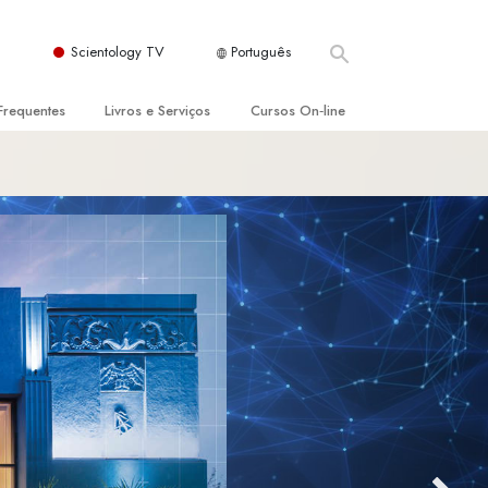
Scientology TV
Português
Frequentes
Livros e Serviços
Cursos On‑line
es e Princípios Básicos
s para Principiantes
Como Resolver Conflitos
a Igreja
olivros
As Dinâmicas da Existência
ção de Scientology
erências Introdutórias
Os Componentes da Compreensão
s Introdutórios
Soluções para Um Ambiente Perigoso
iços Introdutórios
Ajudas para Doenças e Ferimentos
Integridade e Honestidade
Casamento
A Escala de Tom Emocional
ogy