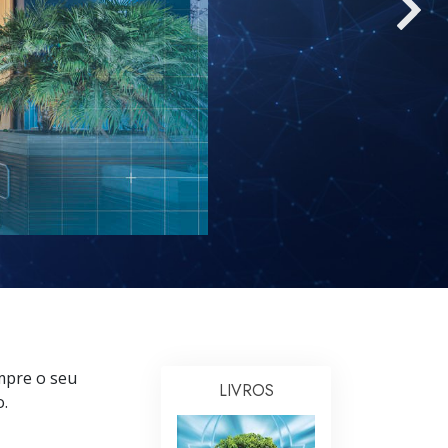
Respostas às Drogas
Crianças
Ferramentas para o Local do Trabalho
Ética e as Condições
A Causa da Supressão
Investigações
Bases da Organização
Fundamentos das Relações Públicas
Metas e Objetivos
mpre o seu
A Tecnologia de Estudo
LIVROS
o.
Comunicação