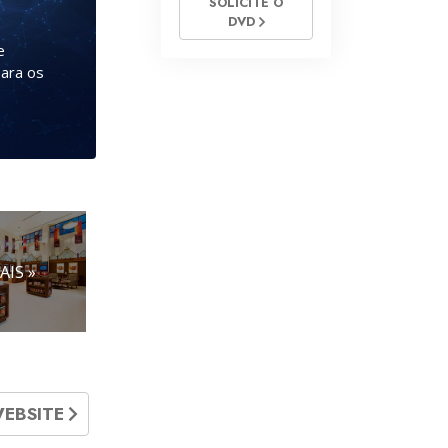
SOLICITE O
DVD
e
para os
AIS »
WEBSITE