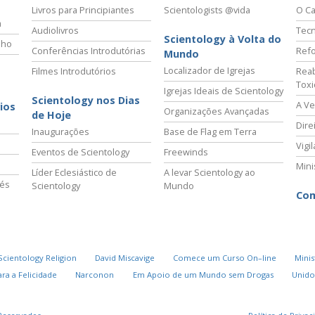
Livros para Principiantes
Scientologists @vida
O Ca
a
Audiolivros
Tecn
Scientology à Volta do
lho
Conferências Introdutórias
Refo
Mundo
Localizador de Igrejas
Filmes Introdutórios
Reab
Tox
Igrejas Ideais de Scientology
Scientology nos Dias
A Ve
ios
Organizações Avançadas
de Hoje
Dire
Inaugurações
Base de Flag em Terra
Vigi
Eventos de Scientology
Freewinds
Mini
Líder Eclesiástico de
A levar Scientology ao
vés
Scientology
Mundo
Com
Scientology Religion
David Miscavige
Comece um Curso On–line
Minis
ra a Felicidade
Narconon
Em Apoio de um Mundo sem Drogas
Unido