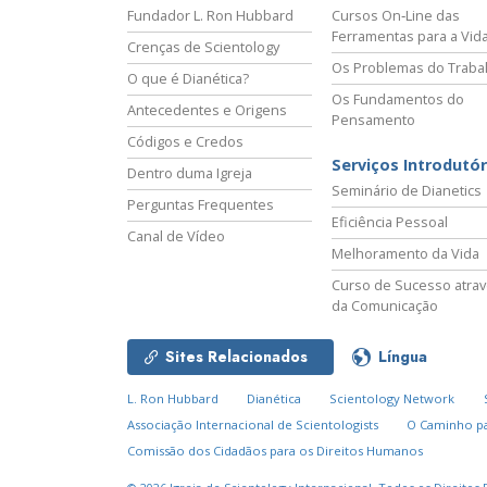
Fundador L. Ron Hubbard
Cursos On‑Line das
Ferramentas para a Vid
Crenças de Scientology
Os Problemas do Traba
O que é Dianética?
Os Fundamentos do
Antecedentes e Origens
Pensamento
Códigos e Credos
Serviços Introdutór
Dentro duma Igreja
Seminário de Dianetics
Perguntas Frequentes
Eficiência Pessoal
Canal de Vídeo
Melhoramento da Vida
Curso de Sucesso atra
da Comunicação
Sites Relacionados
Língua
L. Ron Hubbard
Dianética
Scientology Network
Associação Internacional de Scientologists
O Caminho pa
Comissão dos Cidadãos para os Direitos Humanos