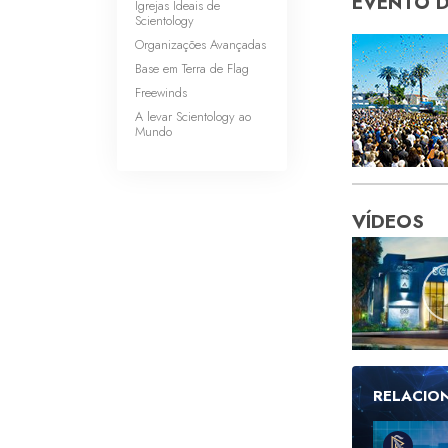
EVENTO 
Igrejas Ideais de
Scientology
Organizações Avançadas
Base em Terra de Flag
Freewinds
A levar Scientology ao
Mundo
VÍDEOS
RELACIO