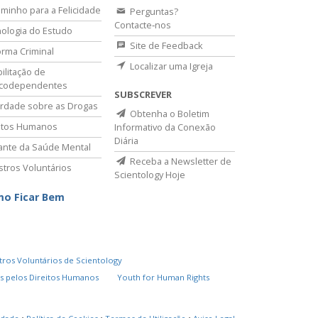
minho para a Felicidade
Perguntas?
Contacte‑nos
ologia do Estudo
Site de Feedback
rma Criminal
Localizar uma Igreja
ilitação de
icodependentes
SUBSCREVER
rdade sobre as Drogas
Obtenha o Boletim
itos Humanos
Informativo da Conexão
Diária
lante da Saúde Mental
Receba a Newsletter de
stros Voluntários
Scientology Hoje
o Ficar Bem
tros Voluntários de Scientology
s pelos Direitos Humanos
Youth for Human Rights