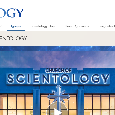
?
Igrejas
Scientology Hoje
Como Ajudamos
Perguntas 
CIENTOLOGY
Localizar uma Igreja
Inaugurações
O Caminho para a Felicidade
Antecedent
Livro
e Scientology
Igrejas Ideais de Scientology
Eventos de Scientology
Escolástica Aplicada
Dentro dum
Audi
ologists Dizem
Organizações Avançadas
David Miscavige — Líder Eclesiástico
Criminon
A Organiza
Conf
de Scientology
Base em Terra de Flag
Narconon
Filme
ogist
Freewinds
A Verdade sobre as Drogas
Serv
A levar Scientology ao Mundo
Unidos para os Direitos Humanos
s de Scientology
Comissão dos Cidadãos para os
anética
Direitos Humanos
Ministros Voluntários de Scientol