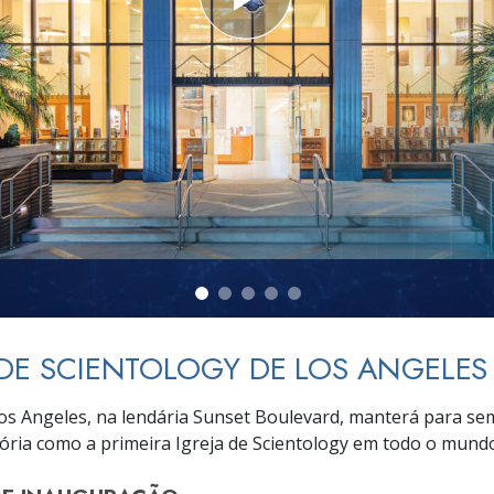
a?
 DE SCIENTOLOGY DE LOS ANGELES
Los Angeles, na lendária Sunset Boulevard, manterá para se
tória como a primeira Igreja de Scientology em todo o mund