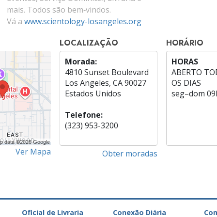
mais. Todos são bem‑vindos.
Vá a
www.scientology-losangeles.org
LOCALIZAÇÃO
HORÁRIO
Morada:
HORAS
4810 Sunset Boulevard
ABERTO TO
Los Angeles, CA 90027
OS DIAS
Estados Unidos
seg
–
dom
09
Telefone:
(323) 953-3200
Ver Mapa
Obter moradas
Oficial de Livraria
Conexão Diária
Co