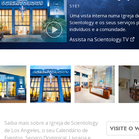
S
1
·E
1
Uma vista interna numa Igreja d
Scientology e os seus serviços 
indivíduos e a comunidade.
Assista na Scientology.TV
M
Saiba mais sobre a Igreja de Scientology
VISITE O 
de Los Angeles, o seu Calendário de
Eventos, Serviço Dominical, Livraria e