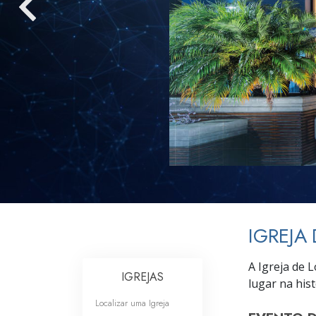
O que é a Grandez
IGREJA
A Igreja de 
IGREJAS
lugar na his
Localizar uma Igreja