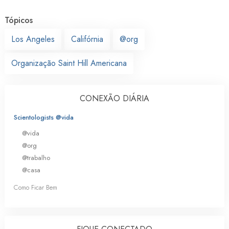
Tópicos
Los Angeles
Califórnia
@org
Organização Saint Hill Americana
CONEXÃO DIÁRIA
Scientologists @vida
@vida
@org
@trabalho
@casa
Como Ficar Bem