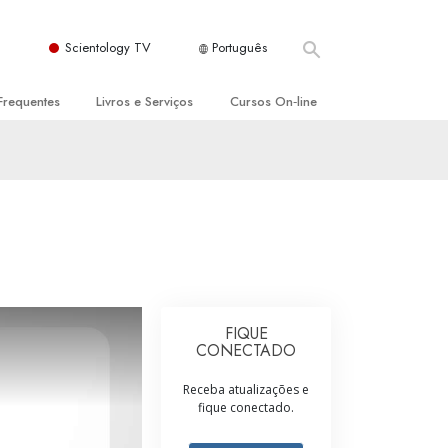
Scientology TV
Português
Frequentes
Livros e Serviços
Cursos On‑line
es e Princípios Básicos
s para Principiantes
Como Resolver Conflitos
a Igreja
olivros
As Dinâmicas da Existência
ção de Scientology
erências Introdutórias
Os Componentes da Compreensão
s Introdutórios
Soluções para Um Ambiente Perigoso
iços Introdutórios
Ajudas para Doenças e Ferimentos
FIQUE
CONECTADO
Integridade e Honestidade
Receba atualizações e
Casamento
fique conectado.
A Escala de Tom Emocional
ogy