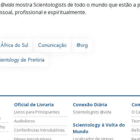
s @vida
mostra Scientologists de todo o mundo que estão a 
soal, profissional e espiritualmente.
África do Sul
Comunicação
@org
ientology de Pretória
Oficial de Livraria
Conexão Diária
Co
Livros para Principiantes
Scientologists @vida
O Ca
a
Audiolivros
Tecn
Scientology à Volta do
lho
Conferências Introdutórias
Refo
Mundo
Localizador de Igrejas
Filmes Introdutórios
Reab