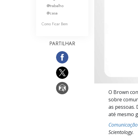
O que é a Grandez
@trabalho
@casa
Como Ficar Bem
PARTILHAR
O Brown con
sobre comuni
as pessoas. 
até mesmo g
Comunicação
Scientology.