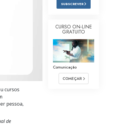
SUBSCREVER
Respostas às Drogas
Crianças
CURSO ON‑LINE
Ferramentas para o Local do Trabalho
GRATUITO
Ética e as Condições
A Causa da Supressão
Investigações
Comunicação
COMEÇAR
Bases da Organização
ou cursos
Fundamentos das Relações Públicas
om
Metas e Objetivos
uer pessoa,
A Tecnologia de Estudo
al de
Comunicação