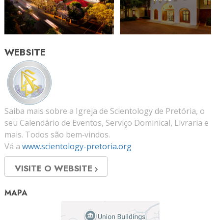
WEBSITE
Saiba mais sobre a Igreja de Scientology de Pretória, o
seu Calendário de Eventos, Serviço Dominical, Livraria e
mais. Todos são bem‑vindos.
Vá a
www.scientology-pretoria.org
VISITE O WEBSITE
MAPA