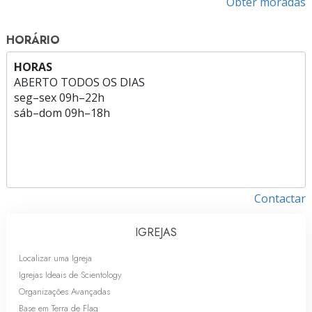
Obter moradas
HORÁRIO
HORAS
ABERTO TODOS OS DIAS
seg
–
sex
09h–22h
sáb
–
dom
09h–18h
Contactar
IGREJAS
Localizar uma Igreja
Igrejas Ideais de Scientology
Organizações Avançadas
Base em Terra de Flag