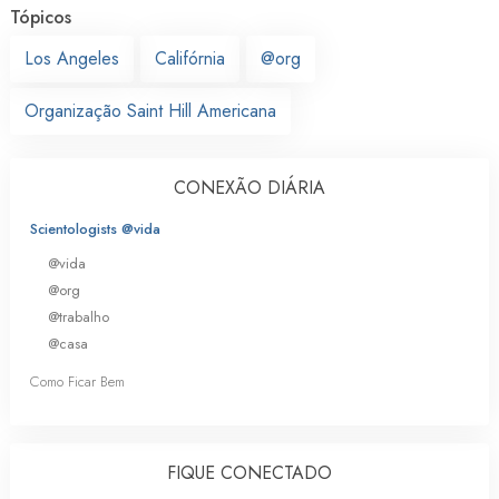
Tópicos
Los Angeles
Califórnia
@org
Organização Saint Hill Americana
CONEXÃO DIÁRIA
Scientologists @vida
@vida
@org
@trabalho
@casa
Como Ficar Bem
FIQUE CONECTADO