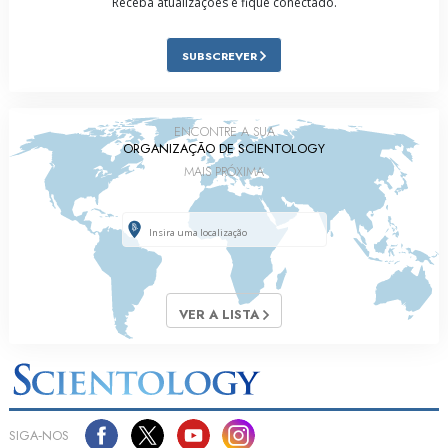
Receba atualizações e fique conectado.
SUBSCREVER
ENCONTRE A SUA
ORGANIZAÇÃO DE SCIENTOLOGY
MAIS PRÓXIMA
VER A LISTA
SIGA‑NOS