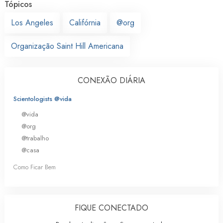
Tópicos
Los Angeles
Califórnia
@org
Organização Saint Hill Americana
CONEXÃO DIÁRIA
Scientologists @vida
@vida
@org
@trabalho
@casa
Como Ficar Bem
FIQUE CONECTADO