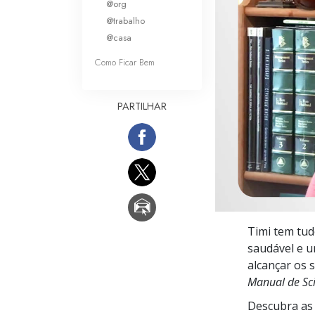
@org
O que é a Grandez
@trabalho
@casa
Como Ficar Bem
PARTILHAR
Timi tem tud
saudável e u
alcançar os 
Manual de Sc
Descubra as 