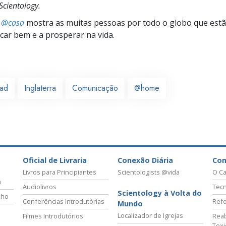
cientology.
s @casa
mostra as muitas pessoas por todo o globo que estão
icar bem e a prosperar na vida.
ead
Inglaterra
Comunicação
@home
Oficial de Livraria
Conexão Diária
Co
Livros para Principiantes
Scientologists @vida
O Ca
a
Audiolivros
Tecn
Scientology à Volta do
lho
Conferências Introdutórias
Refo
Mundo
Localizador de Igrejas
Filmes Introdutórios
Reab
Tox