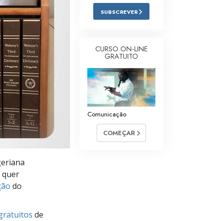
Respostas às Drogas
SUBSCREVER
Crianças
CURSO ON‑LINE
Ferramentas para o Local do Trabalho
GRATUITO
Ética e as Condições
A Causa da Supressão
Investigações
Comunicação
Bases da Organização
COMEÇAR
Fundamentos das Relações Públicas
geriana
Metas e Objetivos
ó quer
ção
do
A Tecnologia de Estudo
Comunicação
gratuitos
de