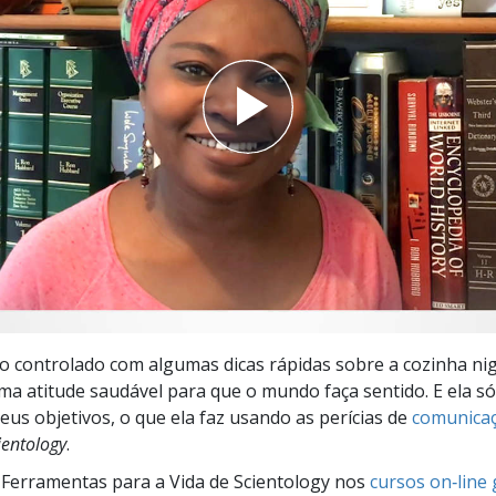
a?
o controlado com algumas dicas rápidas sobre a cozinha ni
ma atitude saudável para que o mundo faça sentido. E ela s
seus objetivos, o que ela faz usando as perícias de
comunica
ientology
.
Ferramentas para a Vida de Scientology nos
cursos on‑line 