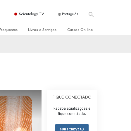
Scientology TV
Português
Frequentes
Livros e Serviços
Cursos On‑line
es e Princípios Básicos
s para Principiantes
Como Resolver Conflitos
a Igreja
olivros
As Dinâmicas da Existência
ção de Scientology
erências Introdutórias
Os Componentes da Compreensão
s Introdutórios
Soluções para Um Ambiente Perigoso
iços Introdutórios
Ajudas para Doenças e Ferimentos
FIQUE CONECTADO
Integridade e Honestidade
Receba atualizações e
fique conectado.
Casamento
A Escala de Tom Emocional
SUBSCREVER
ogy