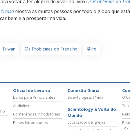
ra voltar a ter alegria de viver no livro
Os Problemas do Tra
s @casa
mostra as muitas pessoas por todo o globo que estão
icar bem e a prosperar na vida.
Taiwan
Os Problemas do Trabalho
@life
Oficial de Livraria
Conexão Diária
Co
Livros para Principiantes
Scientologists @vida
O Ca
a
Audiolivros
Tecn
Scientology à Volta do
lho
Conferências Introdutórias
Refo
Mundo
Localizador de Igrejas
Filmes Introdutórios
Reab
Tox