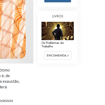
Respostas às Drogas
Crianças
LIVROS
Ferramentas para o Local do Trabalho
Ética e as Condições
Os Problemas do
A Causa da Supressão
Trabalho
Investigações
ENCOMENDA
Bases da Organização
 ótimo
Fundamentos das Relações Públicas
 é, de
Metas e Objetivos
a exaustão,
derá
A Tecnologia de Estudo
Comunicação
ocessos